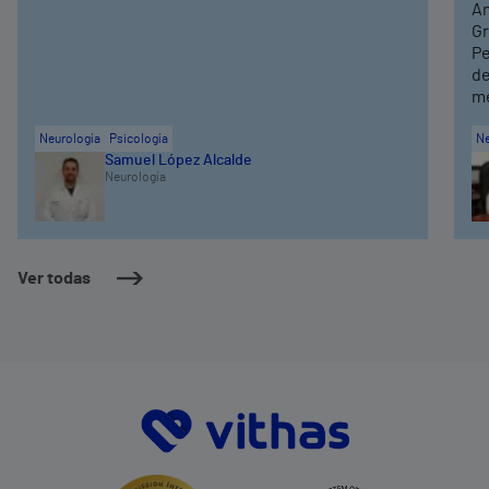
An
Gr
Pe
de
me
Neurología
Psicología
Ne
Samuel López Alcalde
Neurología
Ver todas