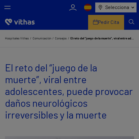
Selecciona
Pedir Cita
Nosotros
Hospitales Vithas
Comunicación
Consejos
El reto del “juego de la muerte”, viral entre adolescentes, puede provocar daños neurológicos irreversibles y la muerte
Centros
El reto del “juego de la
Servicios de salud
muerte”, viral entre
Equipo médico y asistencial
adolescentes, puede provocar
Información útil
daños neurológicos
Comunicación
irreversibles y la muerte