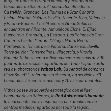
largo de todo el territorio nacional y destacan los
hospitales de Alicante, Almería, Benalmádena,
Castellón, Granada, Las Palmas de Gran Canaria,
Lleida, Madrid, Málaga, Sevilla, Tenerife, Vigo, Valencia
y Vitoria-Gasteiz. Los 29 centros Vithas Salud se
encuentran en Alicante, Almuñécar, Elche, El Ejido,
Fuengirola, Granada, La Estrada, Las Palmas de Gran
Canaria, Lleida, Madrid, Málaga, Marín, Nerja,
Pontevedra, Rincón de la Victoria, Sanxenxo, Sevilla,
Torre del Mar, Torremolinos, Vilagarcía, y Vitoria-
Gasteiz. Vithas cuenta adicionalmente con más de 300
puntos de extracción repartidos por toda España en la
red de laboratorios
Vithas Lab.
Su central de compras
PlazaSalud24, referente en el sector, da servicio a 39
hospitales, 35 centros médicos y 20 clínicas dentales.
Vithas posee un acuerdo estratégico con el líder
hospitalario en Baleares, la
Red Asistencial Juaneda
,
la cual cuenta con 5 hospitales y una amplia red de
centros médicos repartidos por toda la región.