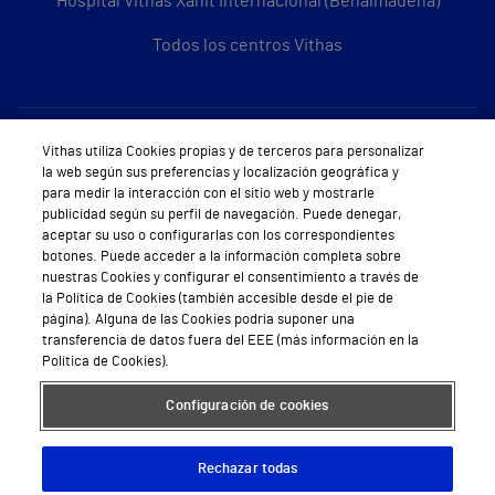
Hospital Vithas Xanit Internacional (Benalmádena)
Todos los centros Vithas
Sobre Vithas
Vithas utiliza Cookies propias y de terceros para personalizar
la web según sus preferencias y localización geográfica y
Quiénes somos
para medir la interacción con el sitio web y mostrarle
publicidad según su perfil de navegación. Puede denegar,
Trabajar en Vithas
aceptar su uso o configurarlas con los correspondientes
botones. Puede acceder a la información completa sobre
Teléfono Cita Médica
nuestras Cookies y configurar el consentimiento a través de
la Política de Cookies (también accesible desde el pie de
Teléfono Atención al Cliente
página). Alguna de las Cookies podría suponer una
transferencia de datos fuera del EEE (más información en la
Política de seguridad y salud en el trabajo
Política de Cookies).
Conoce a Supervita
Configuración de cookies
Rechazar todas
Aviso Legal
Política de cookies
Política de privacidad
Mapa web
Protección de datos