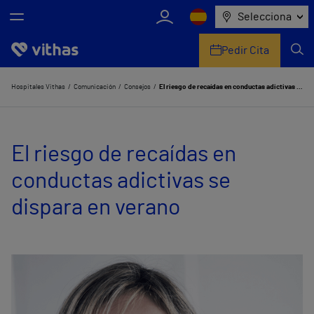
Selecciona
Pedir Cita
Nosotros
Hospitales Vithas
Comunicación
Consejos
El riesgo de recaídas en conductas adictivas se dispara en verano
Centros
El riesgo de recaídas en
Servicios de salud
conductas adictivas se
Equipo médico y asistencial
dispara en verano
Información útil
Comunicación