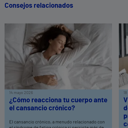
Consejos relacionados
14 mayo 2026
18
¿Cómo reacciona tu cuerpo ante
V
el cansancio crónico?
d
p
El cansancio crónico, a menudo relacionado con
c
el síndrome de fatiga crónica si persiste más de