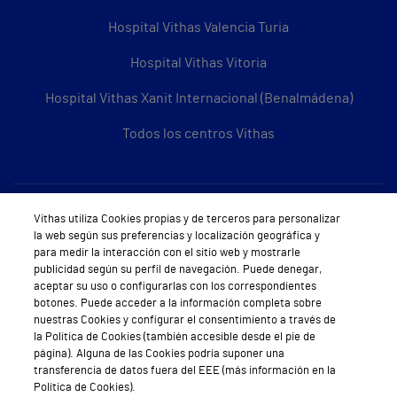
Hospital Vithas Valencia Turia
Hospital Vithas Vitoria
Hospital Vithas Xanit Internacional (Benalmádena)
Todos los centros Vithas
Sobre Vithas
Vithas utiliza Cookies propias y de terceros para personalizar
la web según sus preferencias y localización geográfica y
Quiénes somos
para medir la interacción con el sitio web y mostrarle
publicidad según su perfil de navegación. Puede denegar,
Trabajar en Vithas
aceptar su uso o configurarlas con los correspondientes
botones. Puede acceder a la información completa sobre
Teléfono Cita Médica
nuestras Cookies y configurar el consentimiento a través de
la Política de Cookies (también accesible desde el pie de
Teléfono Atención al Cliente
página). Alguna de las Cookies podría suponer una
transferencia de datos fuera del EEE (más información en la
Política de seguridad y salud en el trabajo
Política de Cookies).