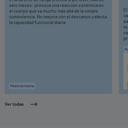
seis meses, provoca una reacción sistémica en
El
el cuerpo que va mucho más allá de la simple
va
somnolencia. No mejora con el descanso y afecta
pa
la capacidad funcional diaria
te
va
pr
Me
Medicina Interna
Ver todas