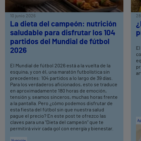
10 junio 2026
28
La dieta del campeón: nutrición
¿
saludable para disfrutar los 104
p
partidos del Mundial de fútbol
El
2026
co
eq
El Mundial de fútbol 2026 está a la vuelta de la
pr
esquina, y con él, una maratón futbolística sin
ar
precedentes: 104 partidos a lo largo de 39 días.
Para los verdaderos aficionados, esto se traduce
en aproximadamente 180 horas de emoción,
tensión y, seamos sinceros, muchas horas frente
a la pantalla. Pero ¿cómo podemos disfrutar de
esta fiesta del fútbol sin que nuestra salud
pague el precio? En este post te ofrezco las
Ap
claves para una "Dieta del campeón" que te
permitirá vivir cada gol con energía y bienestar.
Nutrición