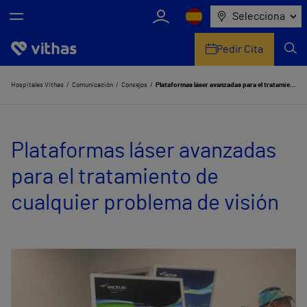
Selecciona
Pedir Cita
Nosotros
Hospitales Vithas
Comunicación
Consejos
Plataformas láser avanzadas para el tratamiento de cualquier problema de visión
Centros
Plataformas láser avanzadas
Servicios de salud
para el tratamiento de
Equipo médico y asistencial
cualquier problema de visión
Información útil
Comunicación