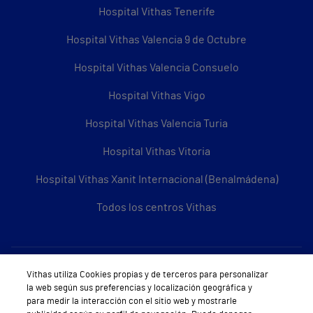
Hospital Vithas Tenerife
Hospital Vithas Valencia 9 de Octubre
Hospital Vithas Valencia Consuelo
Hospital Vithas Vigo
Hospital Vithas Valencia Turia
Hospital Vithas Vitoria
Hospital Vithas Xanit Internacional (Benalmádena)
Todos los centros Vithas
Sobre Vithas
Vithas utiliza Cookies propias y de terceros para personalizar
la web según sus preferencias y localización geográfica y
Quiénes somos
para medir la interacción con el sitio web y mostrarle