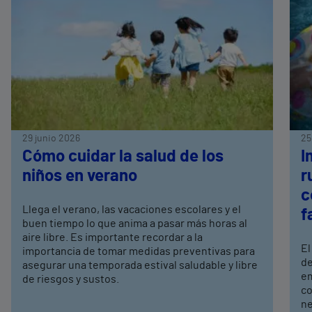
29 junio 2026
25
Cómo cuidar la salud de los
I
niños en verano
r
c
Llega el verano, las vacaciones escolares y el
f
buen tiempo lo que anima a pasar más horas al
aire libre. Es importante recordar a la
El
importancia de tomar medidas preventivas para
de
asegurar una temporada estival saludable y libre
em
de riesgos y sustos.
co
ne