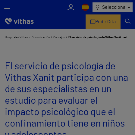
Selecciona
Pedir Cita
Nosotros
Hospitales Vithas
Comunicación
Consejos
El servicio de psicología de Vithas Xanit participa con una de sus especialistas en un estudio para evaluar el impacto psicológico que el confinamiento tiene en niños y adolescentes
Centros
El servicio de psicología de
Servicios de salud
Vithas Xanit participa con una
Equipo médico y asistencial
de sus especialistas en un
Información útil
estudio para evaluar el
Comunicación
impacto psicológico que el
confinamiento tiene en niños