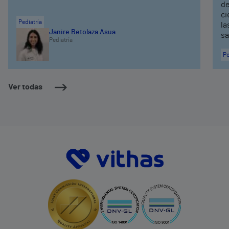
de
ci
Pediatría
la
Janire Betolaza Asua
sa
Pediatría
Pe
Ver todas