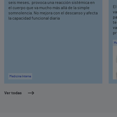
seis meses, provoca una reacción sistémica en
El
el cuerpo que va mucho más allá de la simple
va
somnolencia. No mejora con el descanso y afecta
pa
la capacidad funcional diaria
te
va
pr
Me
Medicina Interna
Ver todas