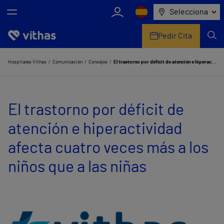
Selecciona
Pedir Cita
Nosotros
Hospitales Vithas
Comunicación
Consejos
El trastorno por déficit de atención e hiperactividad afecta cuatro veces más a los niños que a las niñas
Centros
El trastorno por déficit de
Servicios de salud
atención e hiperactividad
Equipo médico y asistencial
afecta cuatro veces más a los
Información útil
niños que a las niñas
Comunicación