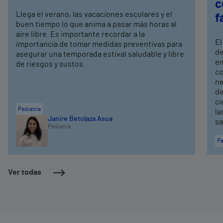
c
Llega el verano, las vacaciones escolares y el
f
buen tiempo lo que anima a pasar más horas al
aire libre. Es importante recordar a la
El
importancia de tomar medidas preventivas para
de
asegurar una temporada estival saludable y libre
em
de riesgos y sustos.
co
ne
de
ci
Pediatría
la
Janire Betolaza Asua
sa
Pediatría
Pe
Ver todas