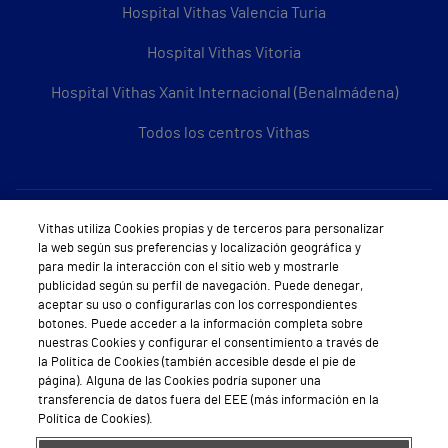
Hospital Vithas Valencia Turia
Hospital Vithas Vitoria
Hospital Vithas Xanit Internacional (Benalmádena)
Todos los centros Vithas
Sobre Vithas
Vithas utiliza Cookies propias y de terceros para personalizar
la web según sus preferencias y localización geográfica y
Quiénes somos
para medir la interacción con el sitio web y mostrarle
publicidad según su perfil de navegación. Puede denegar,
Trabajar en Vithas
aceptar su uso o configurarlas con los correspondientes
botones. Puede acceder a la información completa sobre
Teléfono Cita Médica
nuestras Cookies y configurar el consentimiento a través de
la Política de Cookies (también accesible desde el pie de
Teléfono Atención al Cliente
página). Alguna de las Cookies podría suponer una
transferencia de datos fuera del EEE (más información en la
Política de seguridad y salud en el trabajo
Política de Cookies).