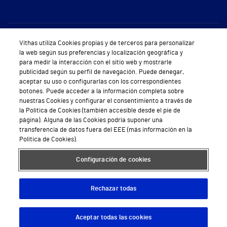
Sobre Vithas
Vithas utiliza Cookies propias y de terceros para personalizar
la web según sus preferencias y localización geográfica y
Quiénes somos
para medir la interacción con el sitio web y mostrarle
publicidad según su perfil de navegación. Puede denegar,
Trabajar en Vithas
aceptar su uso o configurarlas con los correspondientes
botones. Puede acceder a la información completa sobre
Teléfono Cita Médica
nuestras Cookies y configurar el consentimiento a través de
la Política de Cookies (también accesible desde el pie de
Teléfono Atención al Cliente
página). Alguna de las Cookies podría suponer una
transferencia de datos fuera del EEE (más información en la
Política de seguridad y salud en el trabajo
Política de Cookies).
Conoce a Supervita
Configuración de cookies
Rechazar todas
Aviso Legal
Política de cookies
Política de privacidad
Mapa web
Protección de datos
Aceptar todas las cookies
Descargar App
Pedir cita
© 2026 Vithas. Todos los derechos reservados.