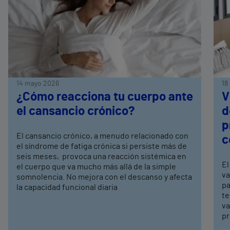
14 mayo 2026
18
¿Cómo reacciona tu cuerpo ante
V
el cansancio crónico?
d
p
El cansancio crónico, a menudo relacionado con
c
el síndrome de fatiga crónica si persiste más de
seis meses, provoca una reacción sistémica en
El
el cuerpo que va mucho más allá de la simple
va
somnolencia. No mejora con el descanso y afecta
pa
la capacidad funcional diaria
te
va
pr