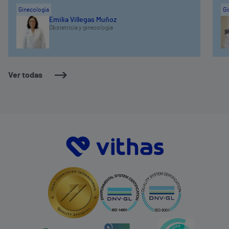
Ginecología
Gi
Emilia Villegas Muñoz
Obstetricia y ginecología
Ver todas