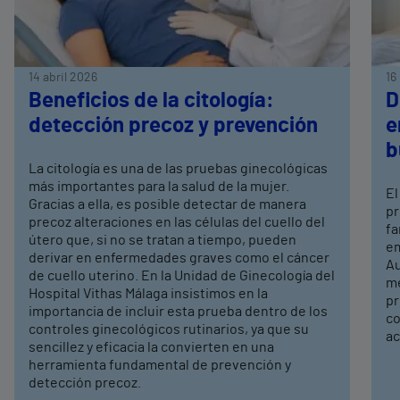
14 abril 2026
16
Beneficios de la citología:
D
detección precoz y prevención
e
b
La citología es una de las pruebas ginecológicas
más importantes para la salud de la mujer.
El
Gracias a ella, es posible detectar de manera
pr
precoz alteraciones en las células del cuello del
fa
útero que, si no se tratan a tiempo, pueden
em
derivar en enfermedades graves como el cáncer
Au
de cuello uterino. En la Unidad de Ginecología del
me
Hospital Vithas Málaga insistimos en la
pr
importancia de incluir esta prueba dentro de los
co
controles ginecológicos rutinarios, ya que su
ac
sencillez y eficacia la convierten en una
herramienta fundamental de prevención y
detección precoz.