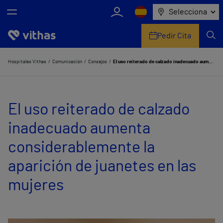
Selecciona
Pedir Cita
Nosotros
Hospitales Vithas
Comunicación
Consejos
El uso reiterado de calzado inadecuado aumenta considerablemente la aparición de juanetes en las mujeres
Centros
El uso reiterado de calzado
Servicios de salud
inadecuado aumenta
Equipo médico y asistencial
considerablemente la
Información útil
aparición de juanetes en las
Comunicación
mujeres