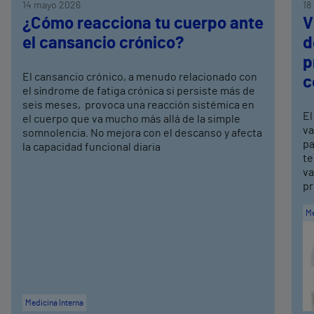
14 mayo 2026
18
¿Cómo reacciona tu cuerpo ante
V
el cansancio crónico?
d
p
El cansancio crónico, a menudo relacionado con
c
el síndrome de fatiga crónica si persiste más de
seis meses, provoca una reacción sistémica en
El
el cuerpo que va mucho más allá de la simple
va
somnolencia. No mejora con el descanso y afecta
pa
la capacidad funcional diaria
te
va
pr
Me
Medicina Interna