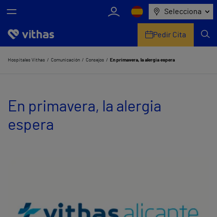
Selecciona
Pedir Cita
Nosotros
Hospitales Vithas
Comunicación
Consejos
En primavera, la alergia espera
Centros
En primavera, la alergia
Servicios de salud
espera
Equipo médico y asistencial
Información útil
Comunicación