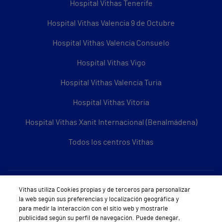
Hospital Vithas Tenerife
Hospital Vithas Valencia 9 de Octubre
Hospital Vithas Valencia Consuelo
Hospital Vithas Vigo
Hospital Vithas Valencia Turia
Hospital Vithas Vitoria
Hospital Vithas Xanit Internacional (Benalmádena)
Todos los centros Vithas
Sobre Vithas
Vithas utiliza Cookies propias y de terceros para personalizar
la web según sus preferencias y localización geográfica y
Quiénes somos
para medir la interacción con el sitio web y mostrarle
publicidad según su perfil de navegación. Puede denegar,