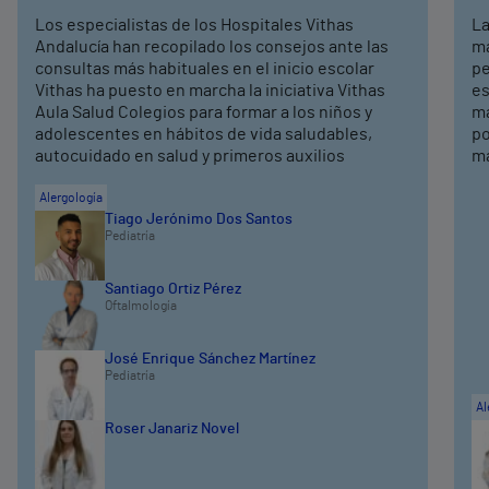
Los especialistas de los Hospitales Vithas
La
Andalucía han recopilado los consejos ante las
má
consultas más habituales en el inicio escolar
pe
Vithas ha puesto en marcha la iniciativa Vithas
es
Aula Salud Colegios para formar a los niños y
ma
adolescentes en hábitos de vida saludables,
po
autocuidado en salud y primeros auxilios
ma
Alergología
Tiago Jerónimo Dos Santos
Pediatría
Santiago Ortiz Pérez
Oftalmología
José Enrique Sánchez Martínez
Pediatría
Al
Roser Janariz Novel