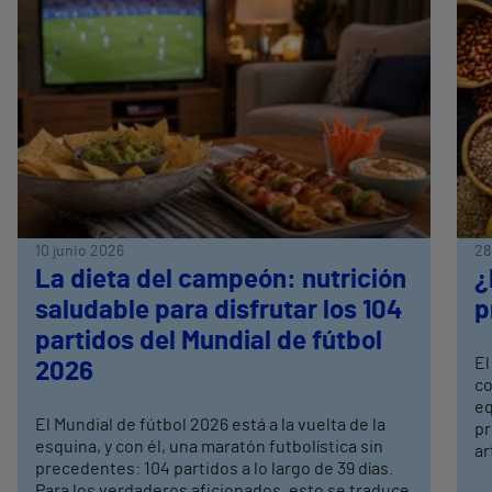
10 junio 2026
28
La dieta del campeón: nutrición
¿
saludable para disfrutar los 104
p
partidos del Mundial de fútbol
El
2026
co
eq
El Mundial de fútbol 2026 está a la vuelta de la
pr
esquina, y con él, una maratón futbolística sin
ar
precedentes: 104 partidos a lo largo de 39 días.
Para los verdaderos aficionados, esto se traduce