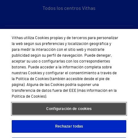
Todos los centros Vithas
Sobre Vithas
Vithas utiliza Cookies propias y de terceros para personalizar
la web según sus preferencias y localización geográfica y
Quiénes somos
para medir la interacción con el sitio web y mostrarle
publicidad según su perfil de navegación. Puede denegar,
Trabajar en Vithas
aceptar su uso o configurarlas con los correspondientes
botones. Puede acceder a la información completa sobre
Teléfono Cita Médica
nuestras Cookies y configurar el consentimiento a través de
la Política de Cookies (también accesible desde el pie de
Teléfono Atención al Cliente
página). Alguna de las Cookies podría suponer una
transferencia de datos fuera del EEE (más información en la
Política de seguridad y salud en el trabajo
Política de Cookies).
Conoce a Supervita
Configuración de cookies
Rechazar todas
Aviso Legal
Política de cookies
Política de privacidad
Mapa web
Protección de datos