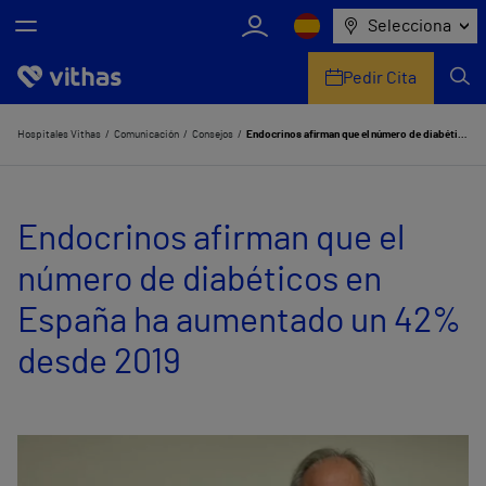
Selecciona
Pedir Cita
Nosotros
Hospitales Vithas
Comunicación
Consejos
Endocrinos afirman que el número de diabéticos en España ha aumentado un 42% desde 2019
Centros
Endocrinos afirman que el
Servicios de salud
número de diabéticos en
Equipo médico y asistencial
España ha aumentado un 42%
Información útil
desde 2019
Comunicación