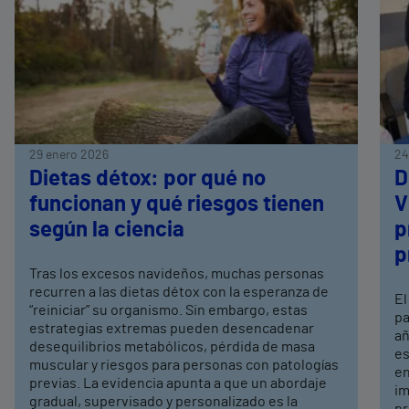
29 enero 2026
24
Dietas détox: por qué no
D
funcionan y qué riesgos tienen
V
según la ciencia
p
p
Tras los excesos navideños, muchas personas
recurren a las dietas détox con la esperanza de
El
“reiniciar” su organismo. Sin embargo, estas
pa
estrategias extremas pueden desencadenar
añ
desequilibrios metabólicos, pérdida de masa
es
muscular y riesgos para personas con patologías
en
previas. La evidencia apunta a que un abordaje
im
gradual, supervisado y personalizado es la
pr