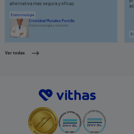
alternativa más segura y eficaz.
ac
Endocrinología
Cristóbal Morales Portillo
Endocrinología y nutrición
En
Ver todas