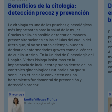
Beneficios de la citología:
D
detección precoz y prevención
e
b
La citología es una de las pruebas ginecológicas
más importantes para la salud de la mujer.
El
Gracias a ella, es posible detectar de manera
pr
precoz alteraciones en las células del cuello del
fa
útero que, si no se tratan a tiempo, pueden
em
derivar en enfermedades graves como el cáncer
Au
de cuello uterino. En la Unidad de Ginecología del
me
Hospital Vithas Málaga insistimos en la
pr
importancia de incluir esta prueba dentro de los
co
controles ginecológicos rutinarios, ya que su
ac
sencillez y eficacia la convierten en una
herramienta fundamental de prevención y
detección precoz.
Ginecología
Gi
Emilia Villegas Muñoz
Obstetricia y ginecología