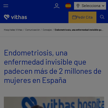
Selecciona
Pedir Cita
Nosotros
Hospitales Vithas
Comunicación
Consejos
Endometriosis, una enfermedad invisible que padecen más de 2 millones de mujeres en España
Centros
Endometriosis, una
Servicios de salud
enfermedad invisible que
Equipo médico y asistencial
padecen más de 2 millones de
Información útil
mujeres en España
Comunicación