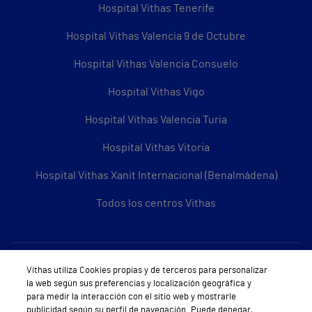
Hospital Vithas Tenerife
Hospital Vithas Valencia 9 de Octubre
Hospital Vithas Valencia Consuelo
Hospital Vithas Vigo
Hospital Vithas Valencia Turia
Hospital Vithas Vitoria
Hospital Vithas Xanit Internacional (Benalmádena)
Todos los centros Vithas
Sobre Vithas
Vithas utiliza Cookies propias y de terceros para personalizar
la web según sus preferencias y localización geográfica y
Quiénes somos
para medir la interacción con el sitio web y mostrarle
publicidad según su perfil de navegación. Puede denegar,