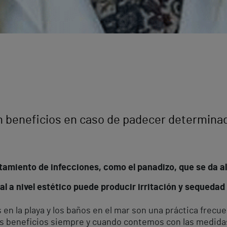
n beneficios en caso de padecer determina
ratamiento de infecciones, como el panadizo, que se da a
l a nivel estético puede producir irritación y sequedad d
s en la playa y los baños en el mar son una práctica frec
s beneficios siempre y cuando contemos con las medidas