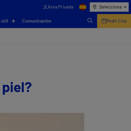
Área Privada
Selecciona
 útil
Comunicación
Pedir Cita
 piel?