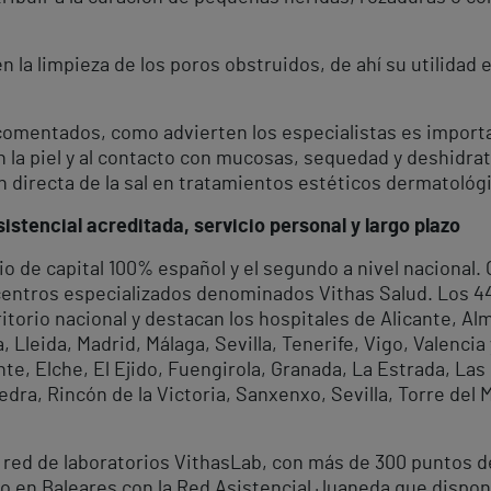
la limpieza de los poros obstruidos, de ahí su utilidad e
 comentados, como advierten los especialistas es importa
 la piel y al contacto con mucosas, sequedad y deshidrat
ón directa de la sal en tratamientos estéticos dermatoló
istencial acreditada, servicio personal y largo plazo
io de capital 100% español y el segundo a nivel nacional
 centros especializados denominados Vithas Salud. Los 
rritorio nacional y destacan los hospitales de Alicante, A
Lleida, Madrid, Málaga, Sevilla, Tenerife, Vigo, Valencia
te, Elche, El Ejido, Fuengirola, Granada, La Estrada, Las
dra, Rincón de la Victoria, Sanxenxo, Sevilla, Torre del M
 red de laboratorios VithasLab, con más de 300 puntos d
o en Baleares con la Red Asistencial Juaneda que dispone