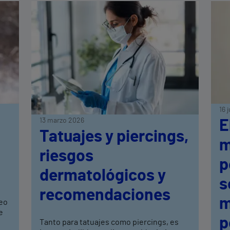
16 
13 marzo 2026
E
Tatuajes y piercings,
n
m
riesgos
p
dermatológicos y
s
recomendaciones
m
eo
e
p
Tanto para tatuajes como piercings, es