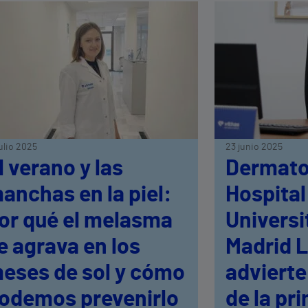
julio 2025
23 junio 2025
l verano y las
Dermato
anchas en la piel:
Hospital
or qué el melasma
Universi
e agrava en los
Madrid L
eses de sol y cómo
advierte
odemos prevenirlo
de la pr