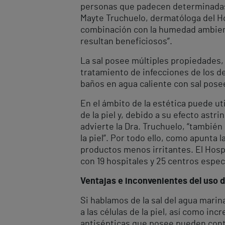
personas que padecen determinadas 
Mayte Truchuelo, dermatóloga del Hos
combinación con la humedad ambiental 
resultan beneficiosos”.
La sal posee múltiples propiedades, e
tratamiento de infecciones de los d
baños en agua caliente con sal posee
En el ámbito de la estética puede ut
de la piel y, debido a su efecto ast
advierte la Dra. Truchuelo, “también
la piel”. Por todo ello, como apunta
productos menos irritantes. El Hosp
con 19 hospitales y 25 centros espe
Ventajas e inconvenientes del uso de
Si hablamos de la sal del agua mari
a las células de la piel, así como in
antisépticas que posee pueden contr