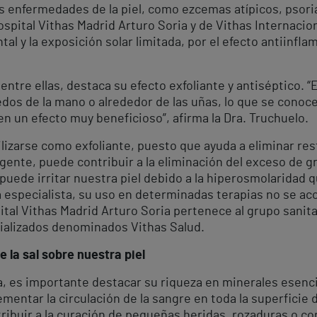
enfermedades de la piel, como ezcemas atípicos, psorias
pital Vithas Madrid Arturo Soria y de Vithas Internacion
y la exposición solar limitada, por el efecto antiinflama
ntre ellas, destaca su efecto exfoliante y antiséptico. “E
edos de la mano o alrededor de las uñas, lo que se conoc
n un efecto muy beneficioso”, afirma la Dra. Truchuelo.
ilizarse como exfoliante, puesto que ayuda a eliminar re
ringente, puede contribuir a la eliminación del exceso de 
 puede irritar nuestra piel debido a la hiperosmolaridad 
 la especialista, su uso en determinadas terapias no se 
ital Vithas Madrid Arturo Soria pertenece al grupo sanit
cializados denominados Vithas Salud.
 la sal sobre nuestra piel
na, es importante destacar su riqueza en minerales esenc
crementar la circulación de la sangre en toda la superficie
ibuir a la curación de pequeñas heridas, rozaduras o cor