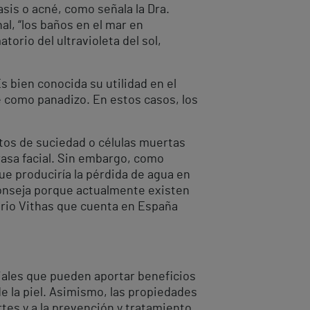
is o acné, como señala la Dra.
al, “los baños en el mar en
torio del ultravioleta del sol,
s bien conocida su utilidad en el
e como panadizo. En estos casos, los
stos de suciedad o células muertas
grasa facial. Sin embargo, como
que produciría la pérdida de agua en
aconseja porque actualmente existen
ario Vithas que cuenta en España
iales que pueden aportar beneficios
 de la piel. Asimismo, las propiedades
tes y a la prevención y tratamiento