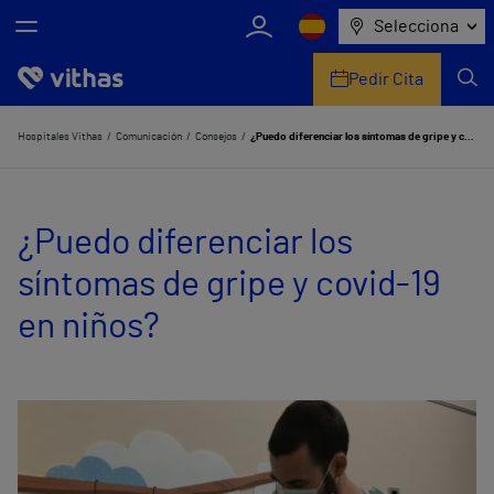
Selecciona
Pedir Cita
Nosotros
Hospitales Vithas
Comunicación
Consejos
¿Puedo diferenciar los síntomas de gripe y covid-19 en niños?
Centros
¿Puedo diferenciar los
Servicios de salud
síntomas de gripe y covid-19
Equipo médico y asistencial
en niños?
Información útil
Comunicación