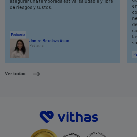
asegurar una temporada estival saludable y libre
em
de riesgos y sustos.
co
ne
de
ci
Pediatría
la
Janire Betolaza Asua
sa
Pediatría
Pe
Ver todas