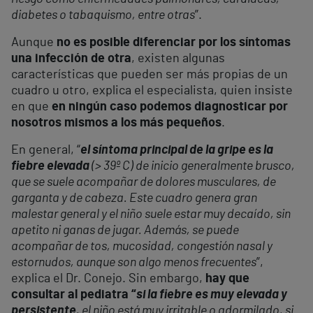
diabetes o tabaquismo, entre otras
”.
Aunque
no es posible diferenciar por los síntomas
una infección de otra
, existen algunas
características que pueden ser más propias de un
cuadro u otro, explica el especialista, quien insiste
en que
en ningún caso podemos diagnosticar por
nosotros mismos a los más pequeños
.
En general, “
el síntoma principal de la gripe es la
fiebre elevada
(> 39º C) de inicio generalmente brusco,
que se suele acompañar de dolores musculares, de
garganta y de cabeza. Este cuadro genera gran
malestar general y el niño suele estar muy decaído, sin
apetito ni ganas de jugar. Además, se puede
acompañar de tos, mucosidad, congestión nasal y
estornudos, aunque son algo menos frecuentes
”,
explica el Dr. Conejo. Sin embargo,
hay que
consultar al pediatra “
si la fiebre es muy elevada y
persistente
, el niño está muy irritable o adormilado, si