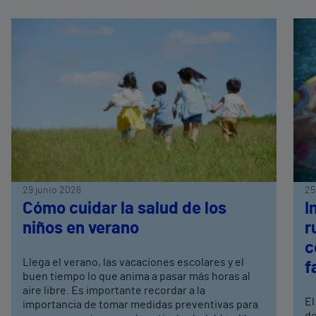
29 junio 2026
25
Cómo cuidar la salud de los
I
niños en verano
r
c
Llega el verano, las vacaciones escolares y el
f
buen tiempo lo que anima a pasar más horas al
aire libre. Es importante recordar a la
El
importancia de tomar medidas preventivas para
de