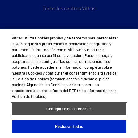
Todos los centros Vithas
Sobre Vithas
Vithas utiliza Cookies propias y de terceros para personalizar
la web según sus preferencias y localización geográfica y
Quiénes somos
para medir la interacción con el sitio web y mostrarle
publicidad según su perfil de navegación. Puede denegar,
Trabajar en Vithas
aceptar su uso o configurarlas con los correspondientes
botones. Puede acceder a la información completa sobre
Teléfono Cita Médica
nuestras Cookies y configurar el consentimiento a través de
la Política de Cookies (también accesible desde el pie de
Teléfono Atención al Cliente
página). Alguna de las Cookies podría suponer una
transferencia de datos fuera del EEE (más información en la
Política de seguridad y salud en el trabajo
Política de Cookies).
Conoce a Supervita
Configuración de cookies
Rechazar todas
Aviso Legal
Política de cookies
Política de privacidad
Mapa web
Protección de datos