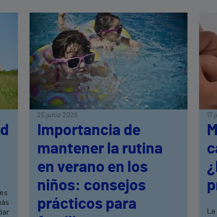
25 junio 2026
17 
ud
Importancia de
M
mantener la rutina
c
en verano en los
¿
niños: consejos
p
res
prácticos para
más
La 
dar