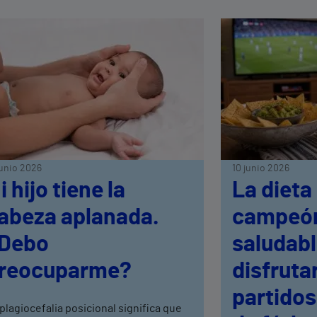
junio 2026
10 junio 2026
i hijo tiene la
La dieta
abeza aplanada.
campeón
Debo
saludabl
reocuparme?
disfrutar
partidos
plagiocefalia posicional significa que