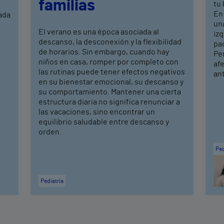
familias
tu
En
ada
una
El verano es una época asociada al
izq
descanso, la desconexión y la flexibilidad
pa
de horarios. Sin embargo, cuando hay
Per
niños en casa, romper por completo con
afe
las rutinas puede tener efectos negativos
ant
en su bienestar emocional, su descanso y
su comportamiento. Mantener una cierta
estructura diaria no significa renunciar a
las vacaciones, sino encontrar un
equilibrio saludable entre descanso y
orden.
Ped
Pediatría