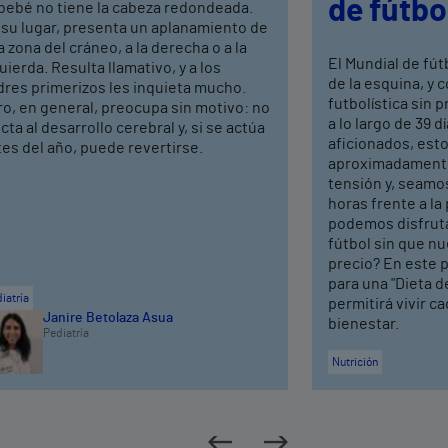
de fútbo
 bebé no tiene la cabeza redondeada.
 su lugar, presenta un aplanamiento de
 zona del cráneo, a la derecha o a la
El Mundial de fút
uierda. Resulta llamativo, y a los
de la esquina, y 
dres primerizos les inquieta mucho.
futbolística sin 
o, en general, preocupa sin motivo: no
a lo largo de 39 d
cta al desarrollo cerebral y, si se actúa
aficionados, est
es del año, puede revertirse.
aproximadamente
tensión y, seamo
horas frente a la
podemos disfruta
fútbol sin que nu
precio? En este p
para una "Dieta 
iatría
permitirá vivir c
Janire Betolaza Asua
bienestar.
Pediatría
Nutrición