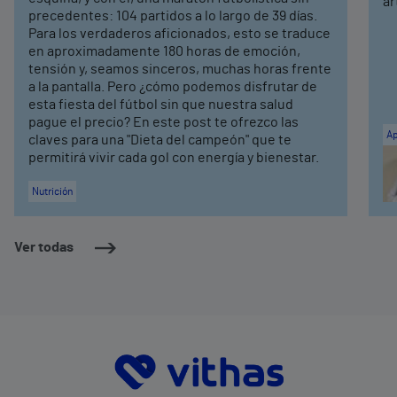
ar
precedentes: 104 partidos a lo largo de 39 días.
Para los verdaderos aficionados, esto se traduce
en aproximadamente 180 horas de emoción,
tensión y, seamos sinceros, muchas horas frente
a la pantalla. Pero ¿cómo podemos disfrutar de
esta fiesta del fútbol sin que nuestra salud
pague el precio? En este post te ofrezco las
Ap
claves para una "Dieta del campeón" que te
permitirá vivir cada gol con energía y bienestar.
Nutrición
Ver todas