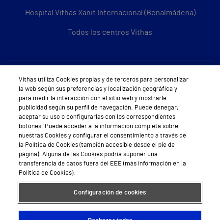
Hospital Vithas Xanit Internacional (Benalmádena)
Todos los centros Vithas
Sobre Vithas
Vithas utiliza Cookies propias y de terceros para personalizar
la web según sus preferencias y localización geográfica y
Quiénes somos
para medir la interacción con el sitio web y mostrarle
publicidad según su perfil de navegación. Puede denegar,
Trabajar en Vithas
aceptar su uso o configurarlas con los correspondientes
botones. Puede acceder a la información completa sobre
Teléfono Cita Médica
nuestras Cookies y configurar el consentimiento a través de
la Política de Cookies (también accesible desde el pie de
Teléfono Atención al Cliente
página). Alguna de las Cookies podría suponer una
transferencia de datos fuera del EEE (más información en la
Política de seguridad y salud en el trabajo
Política de Cookies).
Conoce a Supervita
Configuración de cookies