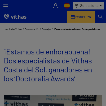
Selecciona
Pedir Cita
Nosotros
Hospitales Vithas
Comunicación
Consejos
¡Estamos de enhorabuena! Dos especialistas de Vithas Costa del Sol, ganadores en los ‘Doctoralia Awards’
Centros
¡Estamos de enhorabuena!
Servicios de salud
Dos especialistas de Vithas
Equipo médico y asistencial
Costa del Sol, ganadores en
Información útil
los ‘Doctoralia Awards’
Comunicación