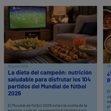
10 junio 2026
28
La dieta del campeón: nutrición
¿
saludable para disfrutar los 104
p
partidos del Mundial de fútbol
El
2026
co
eq
El Mundial de fútbol 2026 está a la vuelta de la
pr
esquina, y con él, una maratón futbolística sin