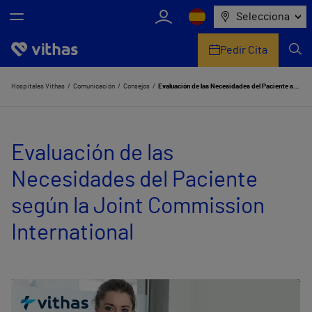
Selecciona
Pedir Cita
Nosotros
Hospitales Vithas
Comunicación
Consejos
Evaluación de las Necesidades del Paciente según la Joint Commission International
Centros
Evaluación de las
Servicios de salud
Necesidades del Paciente
Equipo médico y asistencial
según la Joint Commission
Información útil
International
Comunicación