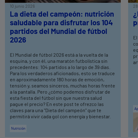
10 junio 2026
28
La dieta del campeón: nutrición
¿
saludable para disfrutar los 104
p
partidos del Mundial de fútbol
El
2026
co
eq
El Mundial de fútbol 2026 está a la vuelta de la
pr
esquina, y con él, una maratón futbolística sin
ar
precedentes: 104 partidos a lo largo de 39 días.
Para los verdaderos aficionados, esto se traduce
en aproximadamente 180 horas de emoción,
tensión y, seamos sinceros, muchas horas frente
a la pantalla. Pero ¿cómo podemos disfrutar de
esta fiesta del fútbol sin que nuestra salud
pague el precio? En este post te ofrezco las
Ap
claves para una "Dieta del campeón" que te
permitirá vivir cada gol con energía y bienestar.
Nutrición