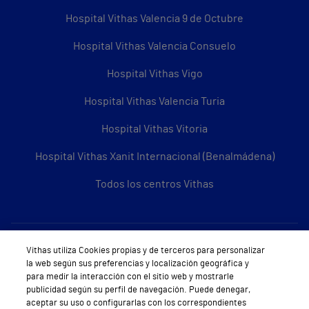
Hospital Vithas Valencia 9 de Octubre
Hospital Vithas Valencia Consuelo
Hospital Vithas Vigo
Hospital Vithas Valencia Turia
Hospital Vithas Vitoria
Hospital Vithas Xanit Internacional (Benalmádena)
Todos los centros Vithas
Sobre Vithas
Vithas utiliza Cookies propias y de terceros para personalizar
la web según sus preferencias y localización geográfica y
Quiénes somos
para medir la interacción con el sitio web y mostrarle
publicidad según su perfil de navegación. Puede denegar,
Trabajar en Vithas
aceptar su uso o configurarlas con los correspondientes