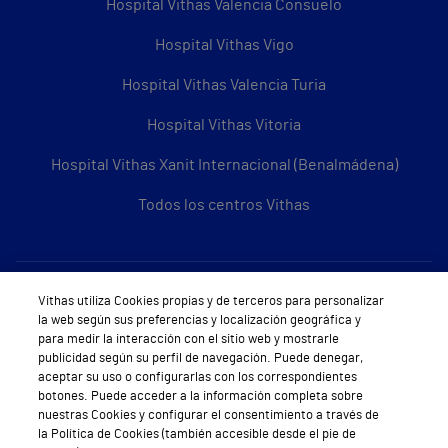
Hospital Vithas Valencia Consuelo
Hospital Vithas Vigo
Hospital Vithas Valencia Turia
Hospital Vithas Vitoria
Hospital Vithas Xanit Internacional (Benalmádena)
Todos los centros Vithas
Sobre Vithas
Vithas utiliza Cookies propias y de terceros para personalizar
la web según sus preferencias y localización geográfica y
Quiénes somos
para medir la interacción con el sitio web y mostrarle
publicidad según su perfil de navegación. Puede denegar,
Trabajar en Vithas
aceptar su uso o configurarlas con los correspondientes
botones. Puede acceder a la información completa sobre
Teléfono Cita Médica
nuestras Cookies y configurar el consentimiento a través de
la Política de Cookies (también accesible desde el pie de