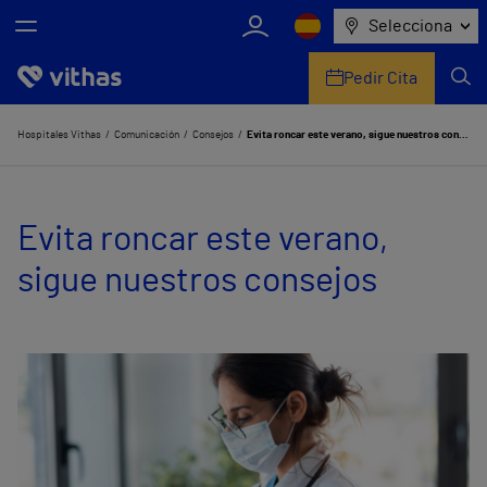
Selecciona
Pedir Cita
Nosotros
Hospitales Vithas
Comunicación
Consejos
Evita roncar este verano, sigue nuestros consejos
Centros
Evita roncar este verano,
Servicios de salud
sigue nuestros consejos
Equipo médico y asistencial
Información útil
Comunicación