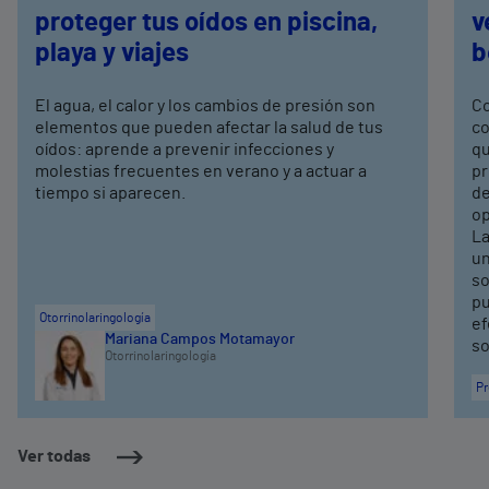
proteger tus oídos en piscina,
v
playa y viajes
b
El agua, el calor y los cambios de presión son
Co
elementos que pueden afectar la salud de tus
co
oídos: aprende a prevenir infecciones y
qu
molestias frecuentes en verano y a actuar a
pr
tiempo si aparecen.
de
op
La
un
so
pu
Otorrinolaringología
ef
Mariana Campos Motamayor
so
Otorrinolaringología
Pr
Ver todas