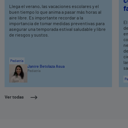
c
Llega el verano, las vacaciones escolares y el
f
buen tiempo lo que anima a pasar más horas al
aire libre. Es importante recordar a la
El
importancia de tomar medidas preventivas para
de
asegurar una temporada estival saludable y libre
em
de riesgos y sustos.
co
ne
de
ci
Pediatría
la
Janire Betolaza Asua
sa
Pediatría
Pe
Ver todas