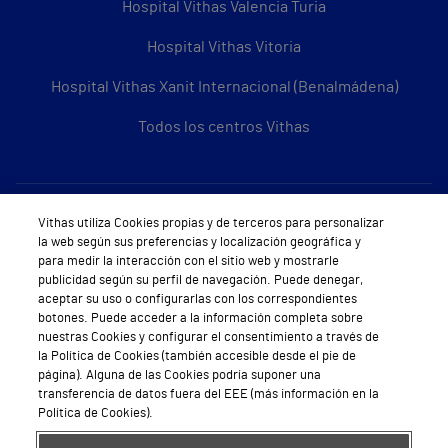
Hospital Vithas Valencia Turia
Hospital Vithas Vitoria
Hospital Vithas Xanit Internacional (Benalmádena)
Todos los centros Vithas
Sobre Vithas
Vithas utiliza Cookies propias y de terceros para personalizar
la web según sus preferencias y localización geográfica y
Quiénes somos
para medir la interacción con el sitio web y mostrarle
publicidad según su perfil de navegación. Puede denegar,
Trabajar en Vithas
aceptar su uso o configurarlas con los correspondientes
botones. Puede acceder a la información completa sobre
Teléfono Cita Médica
nuestras Cookies y configurar el consentimiento a través de
la Política de Cookies (también accesible desde el pie de
Teléfono Atención al Cliente
página). Alguna de las Cookies podría suponer una
transferencia de datos fuera del EEE (más información en la
Política de seguridad y salud en el trabajo
Política de Cookies).