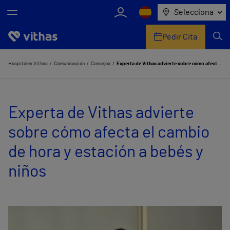
Selecciona
Pedir Cita
Nosotros
Hospitales Vithas
Comunicación
Consejos
Experta de Vithas advierte sobre cómo afecta el cambio de hora y estación a bebés y niños
Centros
Experta de Vithas advierte
Servicios de salud
sobre cómo afecta el cambio
Equipo médico y asistencial
de hora y estación a bebés y
Información útil
niños
Comunicación