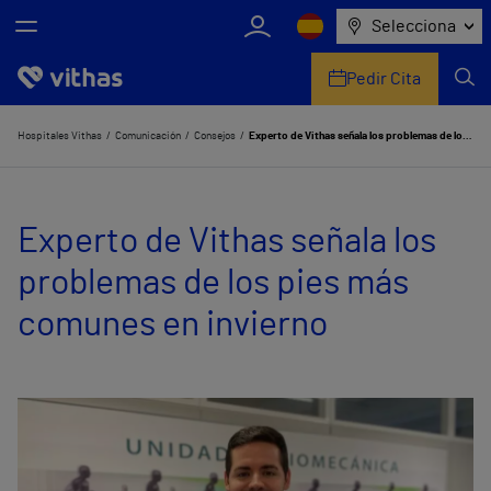
Selecciona
Pedir Cita
Nosotros
Hospitales Vithas
Comunicación
Consejos
Experto de Vithas señala los problemas de los pies más comunes en invierno
Centros
Experto de Vithas señala los
Servicios de salud
problemas de los pies más
Equipo médico y asistencial
comunes en invierno
Información útil
Comunicación