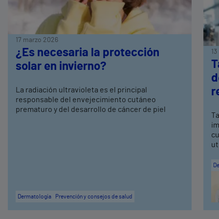
17 marzo 2026
¿Es necesaria la protección
13
T
solar en invierno?
d
La radiación ultravioleta es el principal
r
responsable del envejecimiento cutáneo
prematuro y del desarrollo de cáncer de piel
Ta
im
cu
ut
De
Dermatología
Prevención y consejos de salud