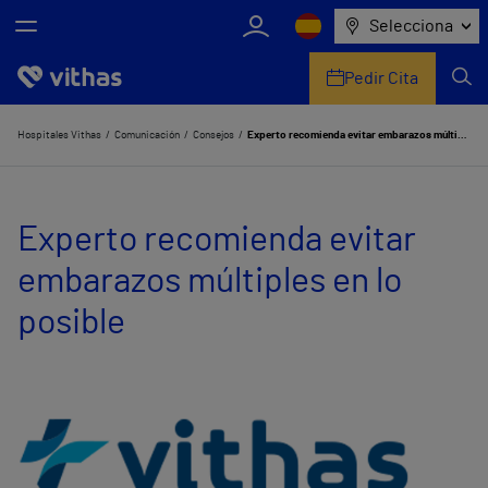
Selecciona
Pedir Cita
Nosotros
Hospitales Vithas
Comunicación
Consejos
Experto recomienda evitar embarazos múltiples en lo posible
Centros
Experto recomienda evitar
Servicios de salud
embarazos múltiples en lo
Equipo médico y asistencial
posible
Información útil
Comunicación