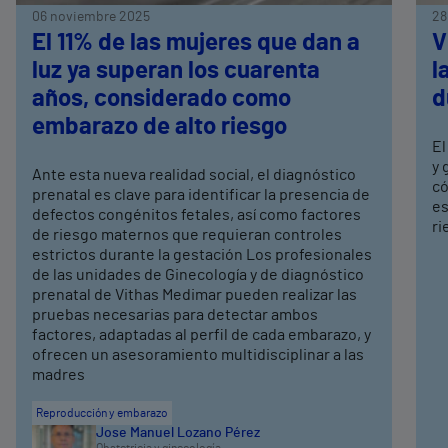
06 noviembre 2025
28
El 11% de las mujeres que dan a
V
luz ya superan los cuarenta
l
años, considerado como
d
embarazo de alto riesgo
El
y 
Ante esta nueva realidad social, el diagnóstico
có
prenatal es clave para identificar la presencia de
es
defectos congénitos fetales, así como factores
ri
de riesgo maternos que requieran controles
estrictos durante la gestación Los profesionales
de las unidades de Ginecología y de diagnóstico
prenatal de Vithas Medimar pueden realizar las
pruebas necesarias para detectar ambos
factores, adaptadas al perfil de cada embarazo, y
ofrecen un asesoramiento multidisciplinar a las
madres
Reproducción y embarazo
Jose Manuel Lozano Pérez
Obstetricia y ginecología