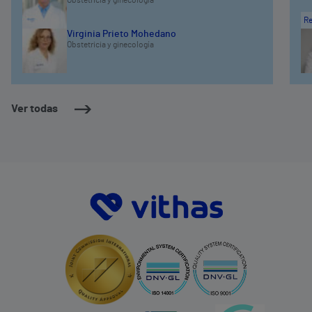
Re
Virginia Prieto Mohedano
Obstetricia y ginecología
Ver todas