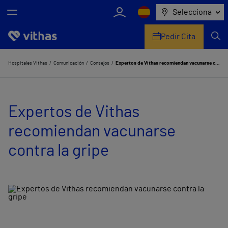
Selecciona
Pedir Cita
Nosotros
Hospitales Vithas
Comunicación
Consejos
Expertos de Vithas recomiendan vacunarse contra la gripe
Centros
Expertos de Vithas
Servicios de salud
recomiendan vacunarse
Equipo médico y asistencial
contra la gripe
Información útil
Comunicación