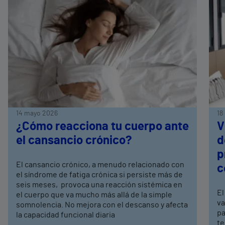
14 mayo 2026
18
¿Cómo reacciona tu cuerpo ante
V
el cansancio crónico?
d
p
El cansancio crónico, a menudo relacionado con
c
el síndrome de fatiga crónica si persiste más de
seis meses, provoca una reacción sistémica en
El
el cuerpo que va mucho más allá de la simple
va
somnolencia. No mejora con el descanso y afecta
pa
la capacidad funcional diaria
te