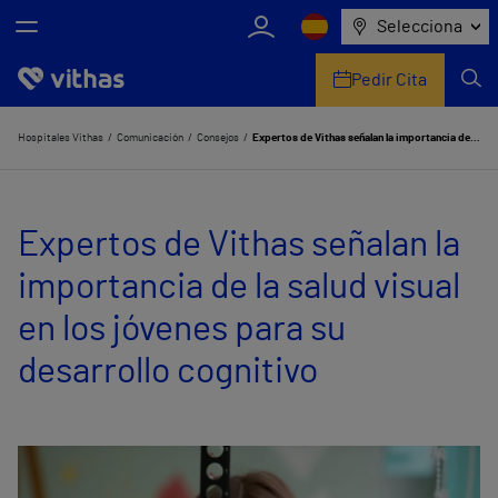
Selecciona
Pedir Cita
Nosotros
Hospitales Vithas
Comunicación
Consejos
Expertos de Vithas señalan la importancia de la salud visual en los jóvenes para su desarrollo cognitivo
Centros
Expertos de Vithas señalan la
Servicios de salud
importancia de la salud visual
Equipo médico y asistencial
en los jóvenes para su
Información útil
desarrollo cognitivo
Comunicación