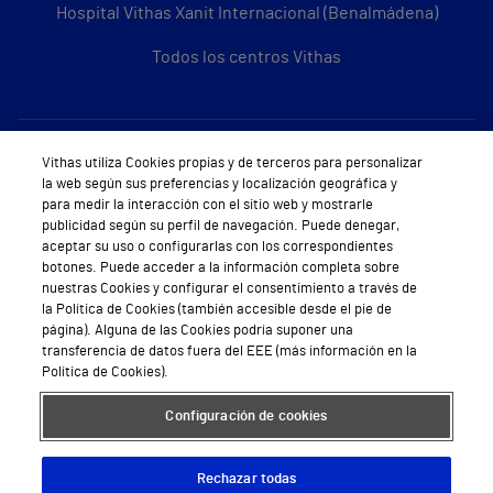
Hospital Vithas Xanit Internacional (Benalmádena)
Todos los centros Vithas
Sobre Vithas
Vithas utiliza Cookies propias y de terceros para personalizar
la web según sus preferencias y localización geográfica y
Quiénes somos
para medir la interacción con el sitio web y mostrarle
publicidad según su perfil de navegación. Puede denegar,
Trabajar en Vithas
aceptar su uso o configurarlas con los correspondientes
botones. Puede acceder a la información completa sobre
Teléfono Cita Médica
nuestras Cookies y configurar el consentimiento a través de
la Política de Cookies (también accesible desde el pie de
Teléfono Atención al Cliente
página). Alguna de las Cookies podría suponer una
transferencia de datos fuera del EEE (más información en la
Política de seguridad y salud en el trabajo
Política de Cookies).
Conoce a Supervita
Configuración de cookies
Rechazar todas