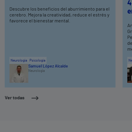
4
Descubre los beneficios del aburrimiento para el
e
cerebro. Mejora la creatividad, reduce el estrés y
favorece el bienestar mental.
An
Gr
Pe
de
me
Neurología
Psicología
Ne
Samuel López Alcalde
Neurología
Ver todas