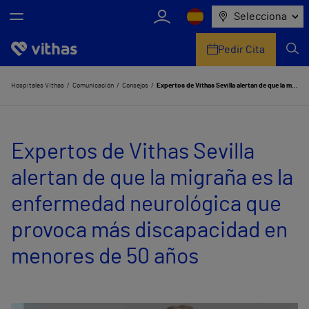
Selecciona
Pedir Cita
Nosotros
Hospitales Vithas
Comunicación
Consejos
Expertos de Vithas Sevilla alertan de que la migraña es la enfermedad neurológica que provoca más discapacidad en menores de 50 años
Centros
Expertos de Vithas Sevilla
Servicios de salud
alertan de que la migraña es la
Equipo médico y asistencial
enfermedad neurológica que
Información útil
provoca más discapacidad en
Comunicación
menores de 50 años