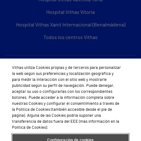
Hospital Vithas Vitoria
Hospital Vithas Xanit Internacional (Benalmádena)
Todos los centros Vithas
Sobre Vithas
Vithas utiliza Cookies propias y de terceros para personalizar
la web según sus preferencias y localización geográfica y
Quiénes somos
para medir la interacción con el sitio web y mostrarle
publicidad según su perfil de navegación. Puede denegar,
Trabajar en Vithas
aceptar su uso o configurarlas con los correspondientes
botones. Puede acceder a la información completa sobre
Teléfono Cita Médica
nuestras Cookies y configurar el consentimiento a través de
la Política de Cookies (también accesible desde el pie de
Teléfono Atención al Cliente
página). Alguna de las Cookies podría suponer una
transferencia de datos fuera del EEE (más información en la
Política de seguridad y salud en el trabajo
Política de Cookies).
Conoce a Supervita
Configuración de cookies