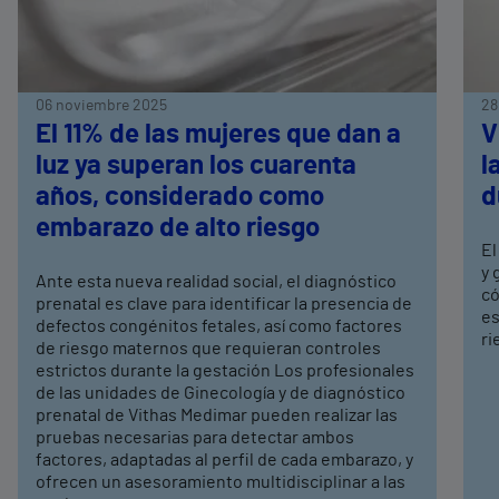
06 noviembre 2025
28
El 11% de las mujeres que dan a
V
luz ya superan los cuarenta
l
años, considerado como
d
embarazo de alto riesgo
El
y 
Ante esta nueva realidad social, el diagnóstico
có
prenatal es clave para identificar la presencia de
es
defectos congénitos fetales, así como factores
ri
de riesgo maternos que requieran controles
estrictos durante la gestación Los profesionales
de las unidades de Ginecología y de diagnóstico
prenatal de Vithas Medimar pueden realizar las
pruebas necesarias para detectar ambos
factores, adaptadas al perfil de cada embarazo, y
ofrecen un asesoramiento multidisciplinar a las