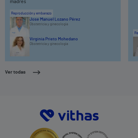
madres
Reproducción y embarazo
Jose Manuel Lozano Pérez
Obstetricia y ginecología
Re
Virginia Prieto Mohedano
Obstetricia y ginecología
Ver todas