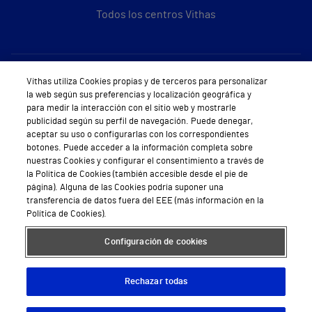
Todos los centros Vithas
Sobre Vithas
Vithas utiliza Cookies propias y de terceros para personalizar
la web según sus preferencias y localización geográfica y
Quiénes somos
para medir la interacción con el sitio web y mostrarle
publicidad según su perfil de navegación. Puede denegar,
Trabajar en Vithas
aceptar su uso o configurarlas con los correspondientes
botones. Puede acceder a la información completa sobre
Teléfono Cita Médica
nuestras Cookies y configurar el consentimiento a través de
la Política de Cookies (también accesible desde el pie de
Teléfono Atención al Cliente
página). Alguna de las Cookies podría suponer una
transferencia de datos fuera del EEE (más información en la
Política de seguridad y salud en el trabajo
Política de Cookies).
Conoce a Supervita
Configuración de cookies
Rechazar todas
Aviso Legal
Política de cookies
Política de privacidad
Mapa web
Protección de datos