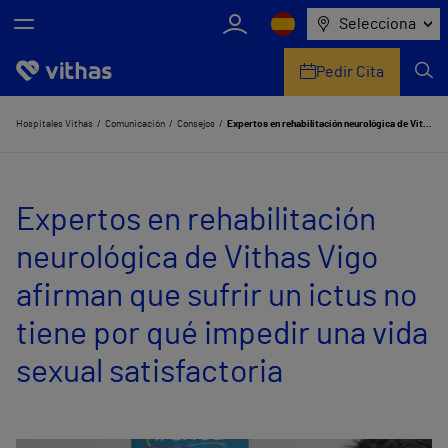
Selecciona
Pedir Cita
Nosotros
Hospitales Vithas
Comunicación
Consejos
Expertos en rehabilitación neurológica de Vithas Vigo afirman que sufrir un ictus no tiene por qué impedir una vida sexual satisfactoria
Centros
Expertos en rehabilitación
Servicios de salud
neurológica de Vithas Vigo
Equipo médico y asistencial
afirman que sufrir un ictus no
Información útil
tiene por qué impedir una vida
Comunicación
sexual satisfactoria