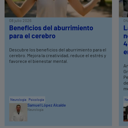
08 julio 2026
04
Beneficios del aburrimiento
L
para el cerebro
n
4
Descubre los beneficios del aburrimiento para el
e
cerebro. Mejora la creatividad, reduce el estrés y
favorece el bienestar mental.
An
Gr
Pe
de
me
Neurología
Psicología
Ne
Samuel López Alcalde
Neurología