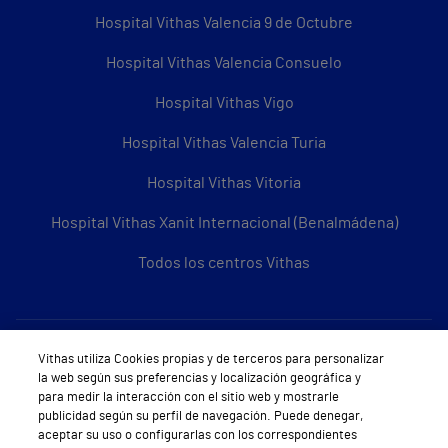
Hospital Vithas Valencia 9 de Octubre
Hospital Vithas Valencia Consuelo
Hospital Vithas Vigo
Hospital Vithas Valencia Turia
Hospital Vithas Vitoria
Hospital Vithas Xanit Internacional (Benalmádena)
Todos los centros Vithas
Sobre Vithas
Vithas utiliza Cookies propias y de terceros para personalizar
la web según sus preferencias y localización geográfica y
Quiénes somos
para medir la interacción con el sitio web y mostrarle
publicidad según su perfil de navegación. Puede denegar,
Trabajar en Vithas
aceptar su uso o configurarlas con los correspondientes