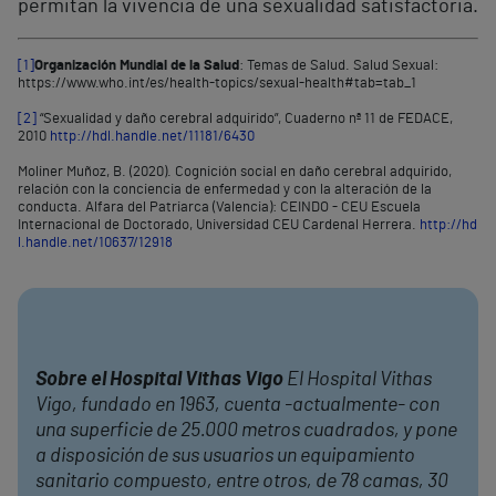
permitan la vivencia de una sexualidad satisfactoria.
[1]
Organización Mundial de la Salud
: Temas de Salud. Salud Sexual:
https://www.who.int/es/health-topics/sexual-health#tab=tab_1
[2]
“Sexualidad y daño cerebral adquirido”, Cuaderno nª 11 de FEDACE,
2010
http://hdl.handle.net/11181/6430
Moliner Muñoz, B. (2020). Cognición social en daño cerebral adquirido,
relación con la conciencia de enfermedad y con la alteración de la
conducta. Alfara del Patriarca (Valencia): CEINDO - CEU Escuela
Internacional de Doctorado, Universidad CEU Cardenal Herrera.
http://hd
l.handle.net/10637/12918
Sobre el Hospital Vithas Vigo
El Hospital Vithas
Vigo, fundado en 1963, cuenta -actualmente- con
una superficie de 25.000 metros cuadrados, y pone
a disposición de sus usuarios un equipamiento
sanitario compuesto, entre otros, de 78 camas, 30