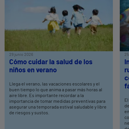
29 junio 2026
25
Cómo cuidar la salud de los
I
niños en verano
r
c
Llega el verano, las vacaciones escolares y el
f
buen tiempo lo que anima a pasar más horas al
aire libre. Es importante recordar a la
El
importancia de tomar medidas preventivas para
de
asegurar una temporada estival saludable y libre
em
de riesgos y sustos.
co
ne