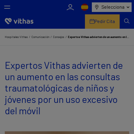
Selecciona
Pedir Cita
Nosotros
Hospitales Vithas
Comunicación
Consejos
Expertos Vithas advierten de un aumento en las consultas traumatológicas de niños y jóvenes por un uso excesivo del móvil
Centros
Expertos Vithas advierten de
Servicios de salud
un aumento en las consultas
Equipo médico y asistencial
traumatológicas de niños y
Información útil
jóvenes por un uso excesivo
Comunicación
del móvil