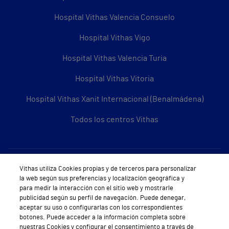
Hospital Vithas Valencia Consuelo
Hospital Vithas Vigo
Hospital Vithas Valencia Turia
Hospital Vithas Vitoria
Hospital Vithas Xanit Internacional (Benalmádena)
Todos los centros Vithas
Sobre Vithas
Vithas utiliza Cookies propias y de terceros para personalizar
la web según sus preferencias y localización geográfica y
Quiénes somos
para medir la interacción con el sitio web y mostrarle
publicidad según su perfil de navegación. Puede denegar,
Trabajar en Vithas
aceptar su uso o configurarlas con los correspondientes
botones. Puede acceder a la información completa sobre
Teléfono Cita Médica
nuestras Cookies y configurar el consentimiento a través de