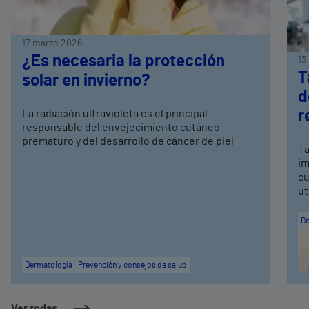
17 marzo 2026
¿Es necesaria la protección
13
T
solar en invierno?
d
La radiación ultravioleta es el principal
r
responsable del envejecimiento cutáneo
prematuro y del desarrollo de cáncer de piel
Ta
im
cu
ut
De
Dermatología
Prevención y consejos de salud
Ver todas