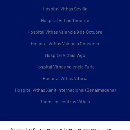
Hospital Vithas Sevilla
Hospital Vithas Tenerife
Hospital Vithas Valencia 9 de Octubre
Hospital Vithas Valencia Consuelo
Hospital Vithas Vigo
Hospital Vithas Valencia Turia
Hospital Vithas Vitoria
Hospital Vithas Xanit Internacional (Benalmádena)
Todos los centros Vithas
Sobre Vithas
Vithas utiliza Cookies propias y de terceros para personalizar