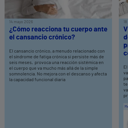
14 mayo 2026
18
¿Cómo reacciona tu cuerpo ante
V
el cansancio crónico?
d
p
El cansancio crónico, a menudo relacionado con
c
el síndrome de fatiga crónica si persiste más de
seis meses, provoca una reacción sistémica en
El
el cuerpo que va mucho más allá de la simple
va
somnolencia. No mejora con el descanso y afecta
pa
la capacidad funcional diaria
te
va
pr
Me