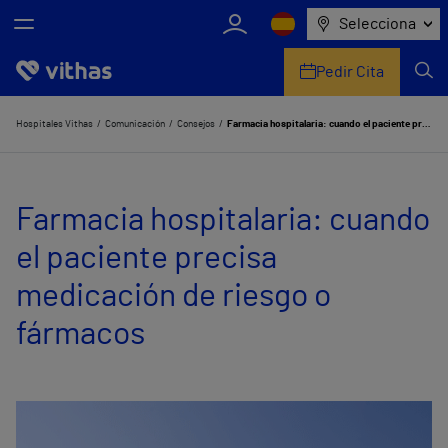
Selecciona
Pedir Cita
Nosotros
Hospitales Vithas
Comunicación
Consejos
Farmacia hospitalaria: cuando el paciente precisa medicación de riesgo o fármacos
Centros
Farmacia hospitalaria: cuando
Servicios de salud
el paciente precisa
Equipo médico y asistencial
medicación de riesgo o
Información útil
fármacos
Comunicación