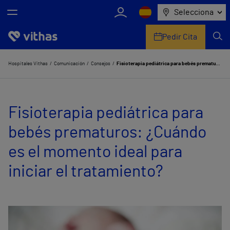
Selecciona
Pedir Cita
Nosotros
Hospitales Vithas
Comunicación
Consejos
Fisioterapia pediátrica para bebés prematuros: ¿Cuándo es el momento ideal para iniciar el tratamiento?
Centros
Fisioterapia pediátrica para
Servicios de salud
bebés prematuros: ¿Cuándo
Equipo médico y asistencial
es el momento ideal para
Información útil
iniciar el tratamiento?
Comunicación