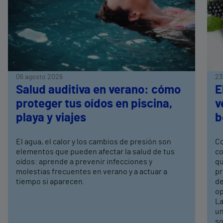
06 agosto 2026
23
Salud auditiva en verano: cómo
E
proteger tus oídos en piscina,
v
playa y viajes
b
El agua, el calor y los cambios de presión son
Co
elementos que pueden afectar la salud de tus
co
oídos: aprende a prevenir infecciones y
qu
molestias frecuentes en verano y a actuar a
pr
tiempo si aparecen.
de
op
La
un
so