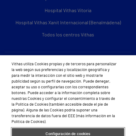
Hospital Vithas Vitoria
Hospital Vithas Xanit Internacional (Benalmádena)
Todos los centros Vithas
Sobre Vithas
Vithas utiliza Cookies propias y de terceros para personalizar
la web según sus preferencias y localización geográfica y
Quiénes somos
para medir la interacción con el sitio web y mostrarle
publicidad según su perfil de navegación. Puede denegar,
Trabajar en Vithas
aceptar su uso o configurarlas con los correspondientes
botones. Puede acceder a la información completa sobre
Teléfono Cita Médica
nuestras Cookies y configurar el consentimiento a través de
la Política de Cookies (también accesible desde el pie de
Teléfono Atención al Cliente
página). Alguna de las Cookies podría suponer una
transferencia de datos fuera del EEE (más información en la
Política de seguridad y salud en el trabajo
Política de Cookies).
Conoce a Supervita
Configuración de cookies