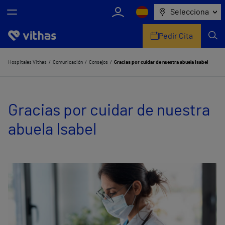
Selecciona
Pedir Cita
Nosotros
Hospitales Vithas
Comunicación
Consejos
Gracias por cuidar de nuestra abuela Isabel
Centros
Gracias por cuidar de nuestra
Servicios de salud
abuela Isabel
Equipo médico y asistencial
Información útil
Comunicación