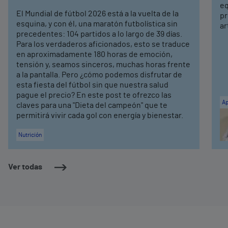
eq
El Mundial de fútbol 2026 está a la vuelta de la
pr
esquina, y con él, una maratón futbolística sin
ar
precedentes: 104 partidos a lo largo de 39 días.
Para los verdaderos aficionados, esto se traduce
en aproximadamente 180 horas de emoción,
tensión y, seamos sinceros, muchas horas frente
a la pantalla. Pero ¿cómo podemos disfrutar de
esta fiesta del fútbol sin que nuestra salud
pague el precio? En este post te ofrezco las
Ap
claves para una "Dieta del campeón" que te
permitirá vivir cada gol con energía y bienestar.
Nutrición
Ver todas