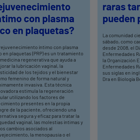
ejuvenecimiento
raras ta
ntimo con plasma
pueden 
ico en plaquetas?
La comunidad ci
sábado, como cad
 rejuvenecimiento íntimo con plasma
desde 2008, el Dí
o en plaquetas (PRP) es un tratamiento
Enfermedades Rar
 medicina regenerativa que ayuda a
la Organización 
orar la lubricación vaginal, la
Enfermedades Ra
sticidad de los tejidos y el bienestar
sus siglas en ing
timo femenino de forma natural y
Dra en Biología Be
nimamente invasiva. Esta técnica
novadora estimula la regeneración
ular utilizando los factores de
ecimiento presentes en la propia
ngre de la paciente, ofreciendo una
ernativa segura y eficaz para tratar la
uedad vaginal, las molestias íntimas y
ros cambios asociados al
vejecimiento, la menopausia o el