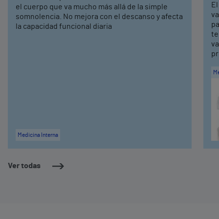
El
el cuerpo que va mucho más allá de la simple
va
somnolencia. No mejora con el descanso y afecta
pa
la capacidad funcional diaria
te
va
pr
Me
Medicina Interna
Ver todas