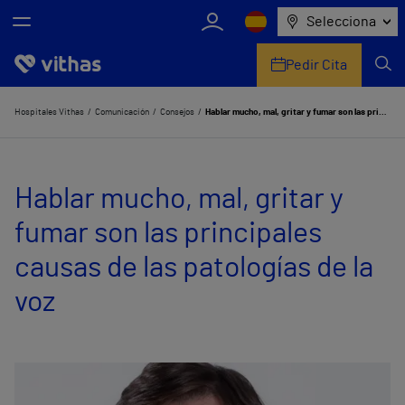
Selecciona
Pedir Cita
Nosotros
Hospitales Vithas
Comunicación
Consejos
Hablar mucho, mal, gritar y fumar son las principales causas de las patologías de la voz
Centros
Hablar mucho, mal, gritar y
Servicios de salud
fumar son las principales
Equipo médico y asistencial
causas de las patologías de la
Información útil
voz
Comunicación