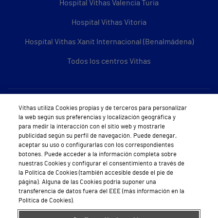
Hospital Vithas Valencia Turia
Hospital Vithas Vitoria
Hospital Vithas Xanit Internacional (Benalmádena)
Todos los centros Vithas
Sobre Vithas
Vithas utiliza Cookies propias y de terceros para personalizar
la web según sus preferencias y localización geográfica y
Quiénes somos
para medir la interacción con el sitio web y mostrarle
publicidad según su perfil de navegación. Puede denegar,
Trabajar en Vithas
aceptar su uso o configurarlas con los correspondientes
botones. Puede acceder a la información completa sobre
Teléfono Cita Médica
nuestras Cookies y configurar el consentimiento a través de
la Política de Cookies (también accesible desde el pie de
Teléfono Atención al Cliente
página). Alguna de las Cookies podría suponer una
transferencia de datos fuera del EEE (más información en la
Política de seguridad y salud en el trabajo
Política de Cookies).