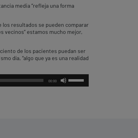
stancia media “refleja una forma
e los resultados se pueden comparar
les vecinos” estamos mucho mejor,
r ciento de los pacientes puedan ser
smo día, “algo que ya es una realidad
U
00:00
t
i
l
i
z
a
l
a
s