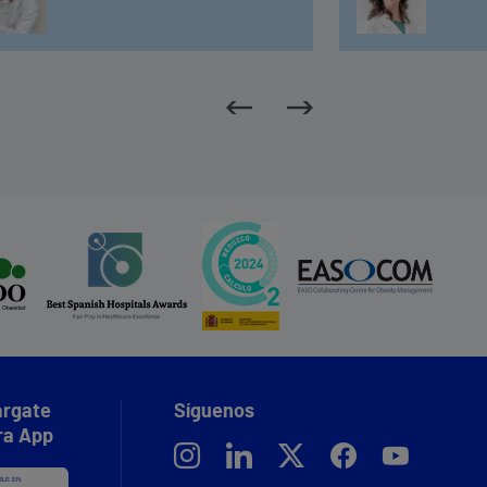
n
u
i
r
e
l
v
o
l
u
m
e
n.
rgate
Síguenos
ra App