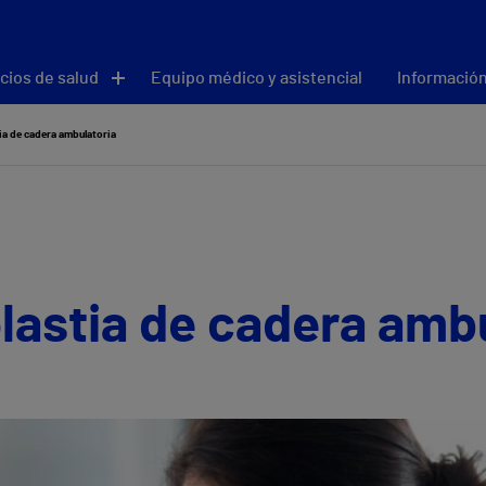
cios de salud
Equipo médico y asistencial
Información
tia de cadera ambulatoria
plastia de cadera amb