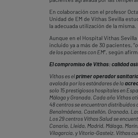
pacientes agravada por las tempera
En colaboración con el profesor Octa
Unidad de EM de Vithas Sevilla estu
la adecuada utilización de la misma.
Aunque en el Hospital Vithas Sevill
incluido ya a más de 30 pacientes, “
o
de los pacientes con EM
”, según afirm
El compromiso de Vithas: calidad asis
Vithas es el
primer operador sanitario
avalada por los estándares de la
acred
solo 15 prestigiosos hospitales en Espa
Málaga y Granada. Cada año Vithas at
48 centros se encuentran distribuidos a
Benalmádena, Castellón, Granada, Las P
Los 29 centros Vithas Salud se encuent
Canaria, Lleida, Madrid, Málaga, Marín,
Vilagarcía, y Vitoria-Gasteiz. Vithas 