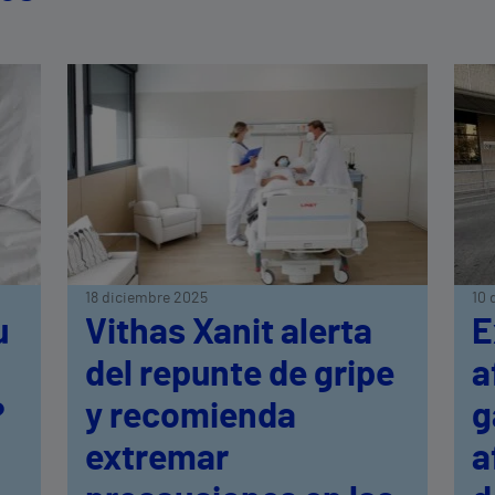
18 diciembre 2025
10 
u
Vithas Xanit alerta
E
del repunte de gripe
a
?
y recomienda
g
extremar
a