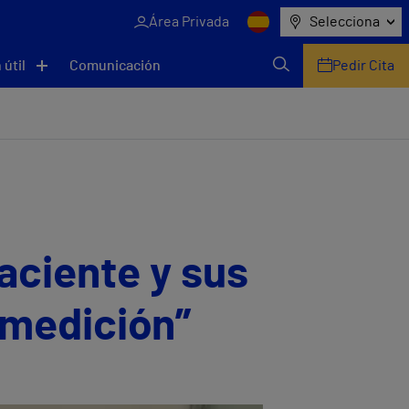
Área Privada
Selecciona
 útil
Comunicación
Pedir Cita
aciente y sus
 medición”