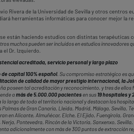
turas elevadas.
vio Rivera de la Universidad de Sevilla y otros centros eu
diará herramientas informáticas para conocer mejor la re
a se están haciendo estudios con distintas terapéuticas 
tros muchos pueden ser incluidos en estudios innovadores q
a el Dr. Izquierdo.
tencial acreditada, servicio personal y largo plazo
 de capital 100% español
. Su compromiso estratégico es que
itación de calidad de mayor prestigio internacional, la J
ña poseen tal acreditación y reconocimiento, y tres de ellos 
iende a
más de 5.000.000 pacientes
en sus
19 hospitales y
 lo largo de todo el territorio nacional y destacan los hospita
almas de Gran Canaria, Lleida, Madrid, Málaga, Sevilla, Tene
ran en Alicante, Almuñécar, Elche, El Ejido, Fuengirola, Gr
 Nerja, Pontevedra, Rincón de la Victoria, Sanxenxo, Sevilla,
cuenta adicionalmente con más de 300 puntos de extracción r