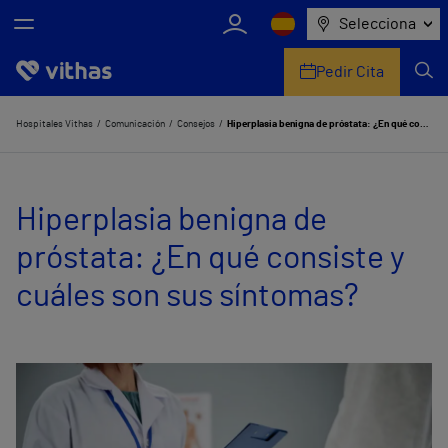
Selecciona
Pedir Cita
Nosotros
Hospitales Vithas
Comunicación
Consejos
Hiperplasia benigna de próstata: ¿En qué consiste y cuáles son sus síntomas?
Centros
Hiperplasia benigna de
Servicios de salud
próstata: ¿En qué consiste y
Equipo médico y asistencial
cuáles son sus síntomas?
Información útil
Comunicación