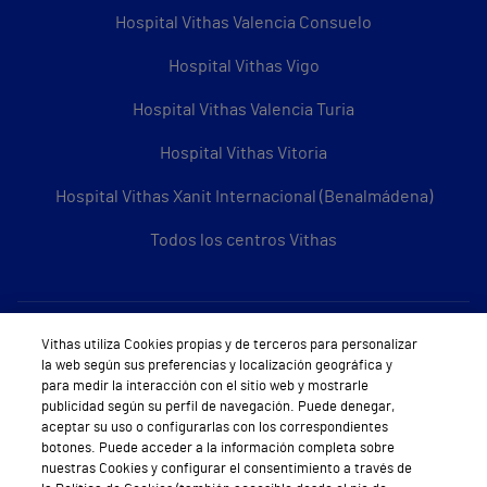
Hospital Vithas Valencia Consuelo
Hospital Vithas Vigo
Hospital Vithas Valencia Turia
Hospital Vithas Vitoria
Hospital Vithas Xanit Internacional (Benalmádena)
Todos los centros Vithas
Sobre Vithas
Vithas utiliza Cookies propias y de terceros para personalizar
la web según sus preferencias y localización geográfica y
Quiénes somos
para medir la interacción con el sitio web y mostrarle
publicidad según su perfil de navegación. Puede denegar,
Trabajar en Vithas
aceptar su uso o configurarlas con los correspondientes
botones. Puede acceder a la información completa sobre
Teléfono Cita Médica
nuestras Cookies y configurar el consentimiento a través de