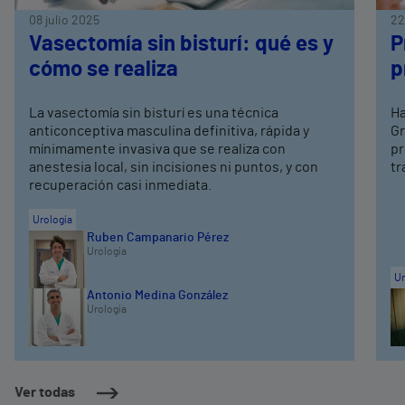
08 julio 2025
22
Vasectomía sin bisturí: qué es y
P
cómo se realiza
p
La vasectomía sin bisturí es una técnica
Ha
anticonceptiva masculina definitiva, rápida y
Gr
mínimamente invasiva que se realiza con
pr
anestesia local, sin incisiones ni puntos, y con
tr
recuperación casi inmediata.
Urología
Ruben Campanario Pérez
Urología
Ur
Antonio Medina González
Urología
Ver todas