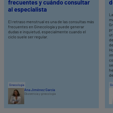
frecuentes y cuándo consultar
d
al especialista
La
má
El retraso menstrual es una de las consultas más
Gr
frecuentes en Ginecología y puede generar
pr
dudas e inquietud, especialmente cuando el
út
ciclo suele ser regular.
de
de
Ho
im
co
se
he
de
Ginecología
Gi
Ana Jiménez García
Obstetricia y ginecología