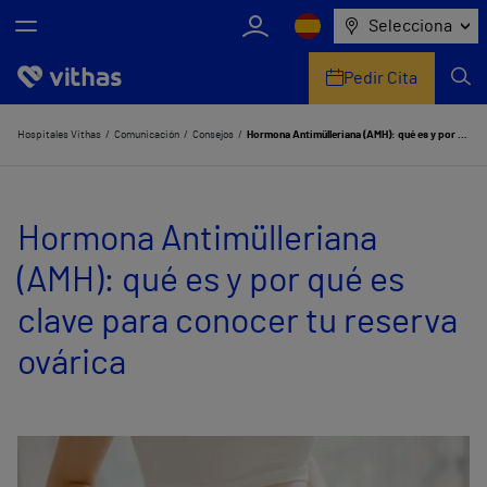
Selecciona
Pedir Cita
Nosotros
Hospitales Vithas
Comunicación
Consejos
Hormona Antimülleriana (AMH): qué es y por qué es clave para conocer tu reserva ovárica
Centros
Hormona Antimülleriana
Servicios de salud
(AMH): qué es y por qué es
Equipo médico y asistencial
clave para conocer tu reserva
Información útil
ovárica
Comunicación