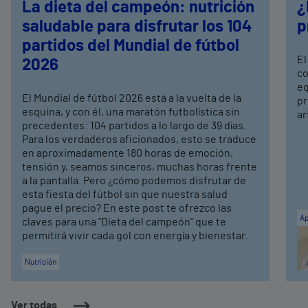
La dieta del campeón: nutrición
¿
saludable para disfrutar los 104
p
partidos del Mundial de fútbol
El
2026
co
eq
El Mundial de fútbol 2026 está a la vuelta de la
pr
esquina, y con él, una maratón futbolística sin
ar
precedentes: 104 partidos a lo largo de 39 días.
Para los verdaderos aficionados, esto se traduce
en aproximadamente 180 horas de emoción,
tensión y, seamos sinceros, muchas horas frente
a la pantalla. Pero ¿cómo podemos disfrutar de
esta fiesta del fútbol sin que nuestra salud
pague el precio? En este post te ofrezco las
Ap
claves para una "Dieta del campeón" que te
permitirá vivir cada gol con energía y bienestar.
Nutrición
Ver todas