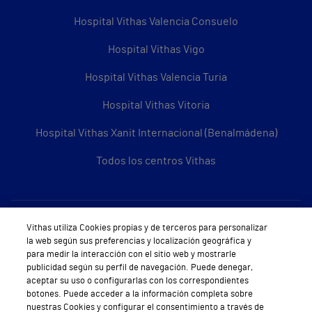
Hospital Vithas Valencia Consuelo
Hospital Vithas Vigo
Hospital Vithas Valencia Turia
Hospital Vithas Vitoria
Hospital Vithas Xanit Internacional (Benalmádena)
Todos los centros Vithas
Sobre Vithas
Vithas utiliza Cookies propias y de terceros para personalizar
la web según sus preferencias y localización geográfica y
Quiénes somos
para medir la interacción con el sitio web y mostrarle
publicidad según su perfil de navegación. Puede denegar,
Trabajar en Vithas
aceptar su uso o configurarlas con los correspondientes
botones. Puede acceder a la información completa sobre
Teléfono Cita Médica
nuestras Cookies y configurar el consentimiento a través de