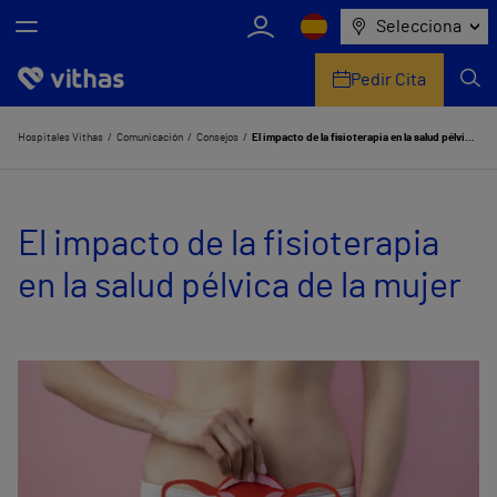
Selecciona
Pedir Cita
Nosotros
Hospitales Vithas
Comunicación
Consejos
El impacto de la fisioterapia en la salud pélvica de la mujer
Centros
El impacto de la fisioterapia
Servicios de salud
en la salud pélvica de la mujer
Equipo médico y asistencial
Información útil
Comunicación