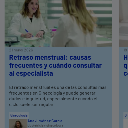
21 mayo 2026
18
Retraso menstrual: causas
H
frecuentes y cuándo consultar
q
al especialista
c
El retraso menstrual es una de las consultas más
frecuentes en Ginecología y puede generar
dudas e inquietud, especialmente cuando el
ciclo suele ser regular.
Ginecología
Gi
Ana Jiménez García
Obstetricia y ginecología