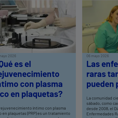
mayo 2026
06 mayo 2026
Qué es el
Las enf
ejuvenecimiento
raras ta
ntimo con plasma
pueden 
ico en plaquetas?
La comunidad ci
sábado, como cad
 rejuvenecimiento íntimo con plasma
desde 2008, el Dí
o en plaquetas (PRP) es un tratamiento
Enfermedades Rar