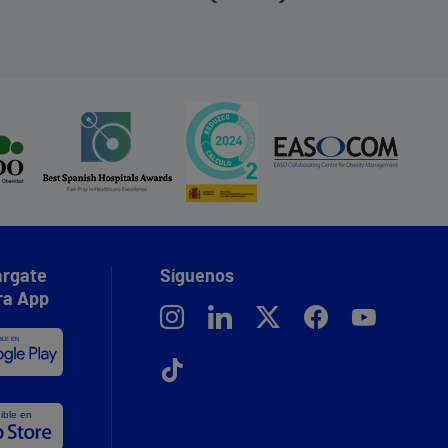
rgate
Síguenos
ra App