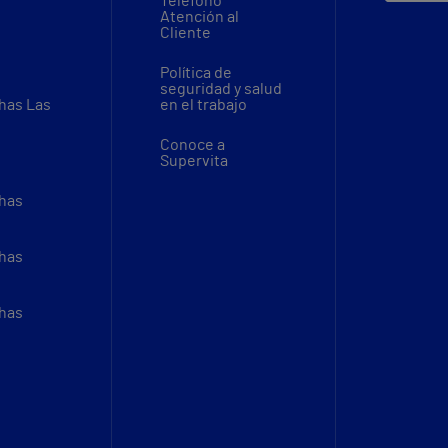
Teléfono
Atención al
Cliente
Política de
seguridad y salud
thas Las
en el trabajo
Conoce a
Supervita
thas
thas
thas