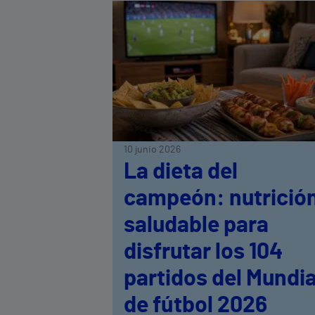
10 junio 2026
La dieta del
campeón: nutrició
saludable para
disfrutar los 104
partidos del Mundia
de fútbol 2026