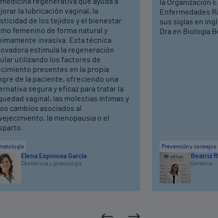
 medicina regenerativa que ayuda a
la Organización 
orar la lubricación vaginal, la
Enfermedades Ra
sticidad de los tejidos y el bienestar
sus siglas en ing
timo femenino de forma natural y
Dra en Biología Be
nimamente invasiva. Esta técnica
novadora estimula la regeneración
ular utilizando los factores de
ecimiento presentes en la propia
ngre de la paciente, ofreciendo una
ernativa segura y eficaz para tratar la
uedad vaginal, las molestias íntimas y
ros cambios asociados al
vejecimiento, la menopausia o el
sparto.
matología
Prevención y consejos 
Elena Espinosa García
Beatriz R
Obstetricia y ginecología
Genética