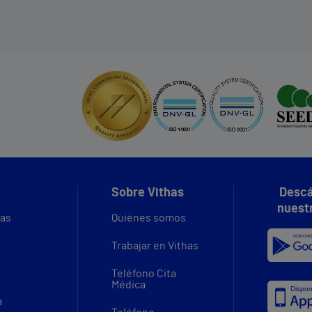
Sobre Vithas
Descá
nuest
vas
Quiénes somos
Trabajar en Vithas
Teléfono Cita
Médica
a