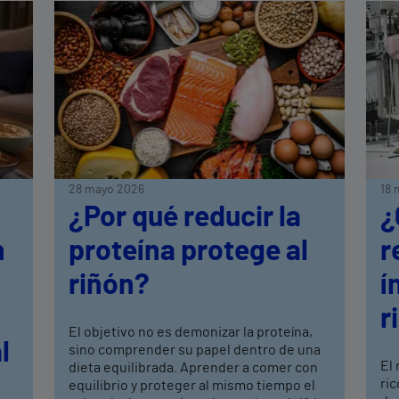
28 mayo 2026
18 
¿Por qué reducir la
¿
n
proteína protege al
r
riñón?
í
r
El objetivo no es demonizar la proteína,
l
sino comprender su papel dentro de una
El
dieta equilibrada. Aprender a comer con
ric
equilibrio y proteger al mismo tiempo el