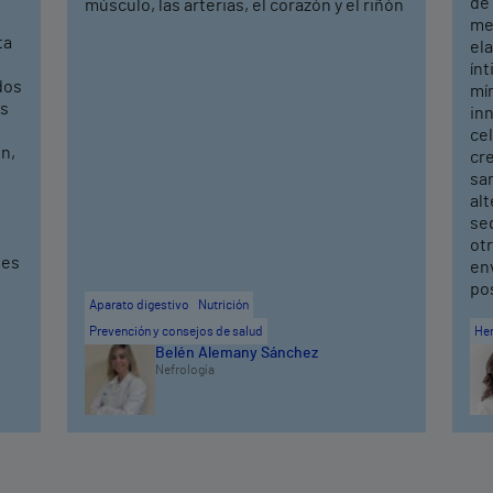
de
músculo, las arterias, el corazón y el riñón
mej
ta
ela
ín
dos
mí
os
in
cel
n,
cr
sa
alt
seq
ot
ves
en
po
Aparato digestivo
Nutrición
Prevención y consejos de salud
He
Belén Alemany Sánchez
Nefrología