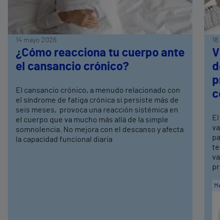
14 mayo 2026
18
¿Cómo reacciona tu cuerpo ante
V
el cansancio crónico?
d
p
El cansancio crónico, a menudo relacionado con
c
el síndrome de fatiga crónica si persiste más de
seis meses, provoca una reacción sistémica en
El
el cuerpo que va mucho más allá de la simple
va
somnolencia. No mejora con el descanso y afecta
pa
la capacidad funcional diaria
te
va
pr
Me