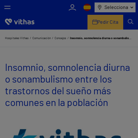
Selecciona
Pedir Cita
Nosotros
Hospitales Vithas
Comunicación
Consejos
Insomnio, somnolencia diurna o sonambulismo entre los trastornos del sueño más comunes en la población
Centros
Insomnio, somnolencia diurna
Servicios de salud
o sonambulismo entre los
Equipo médico y asistencial
trastornos del sueño más
Información útil
comunes en la población
Comunicación