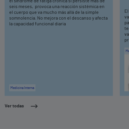
el síndrome de fatiga crónica si persiste más de
seis meses, provoca una reacción sistémica en
El
el cuerpo que va mucho más allá de la simple
va
somnolencia. No mejora con el descanso y afecta
pa
la capacidad funcional diaria
te
va
pr
Me
Medicina Interna
Ver todas