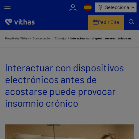
Selecciona
Pedir Cita
Nosotros
Hospitales Vithas
Comunicación
Consejos
Interactuar con dispositivos electrónicos antes de acostarse puede provocar insomnio crónico
Centros
Interactuar con dispositivos
Servicios de salud
electrónicos antes de
Equipo médico y asistencial
acostarse puede provocar
Información útil
insomnio crónico
Comunicación