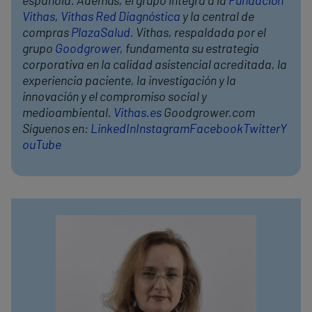
española. Además, el grupo integra a la
Fundación
Vithas
,
Vithas Red Diagnóstica
y la central de
compras
PlazaSalud
. Vithas, respaldada por el
grupo
Goodgrower
, fundamenta su estrategia
corporativa en la calidad asistencial acreditada, la
experiencia paciente, la investigación y la
innovación y el compromiso social y
medioambiental.
Vithas.es
Goodgrower.com
Síguenos en:
LinkedIn
Instagram
Facebook
Twitter
Y
ouTube