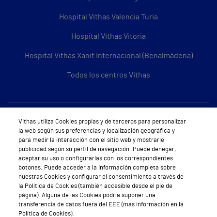
Hospital Vithas Valencia Turia
Hospital Vithas Vitoria
Hospital Vithas Xanit Internacional (Benalmádena)
Todos los centros Vithas
Sobre Vithas
Vithas utiliza Cookies propias y de terceros para personalizar
la web según sus preferencias y localización geográfica y
Quiénes somos
para medir la interacción con el sitio web y mostrarle
publicidad según su perfil de navegación. Puede denegar,
Trabajar en Vithas
aceptar su uso o configurarlas con los correspondientes
botones. Puede acceder a la información completa sobre
Teléfono Cita Médica
nuestras Cookies y configurar el consentimiento a través de
la Política de Cookies (también accesible desde el pie de
Teléfono Atención al Cliente
página). Alguna de las Cookies podría suponer una
transferencia de datos fuera del EEE (más información en la
Política de seguridad y salud en el trabajo
Política de Cookies).