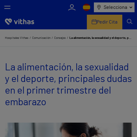
Selecciona
Pedir Cita
Nosotros
Hospitales Vithas
Comunicación
Consejos
La alimentación, la sexualidad y el deporte, principales dudas en el primer trimestre del embarazo
Centros
La alimentación, la sexualidad
Servicios de salud
y el deporte, principales dudas
Equipo médico y asistencial
en el primer trimestre del
Información útil
embarazo
Comunicación