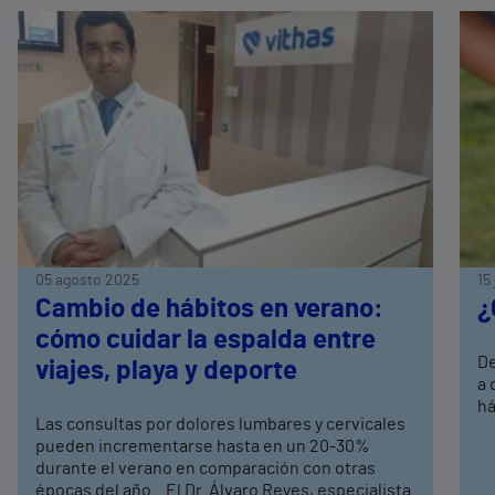
05 agosto 2025
15
Cambio de hábitos en verano:
¿
cómo cuidar la espalda entre
De
viajes, playa y deporte
a 
há
Las consultas por dolores lumbares y cervicales
pueden incrementarse hasta en un 20-30%
durante el verano en comparación con otras
épocas del año. El Dr. Álvaro Reyes, especialista