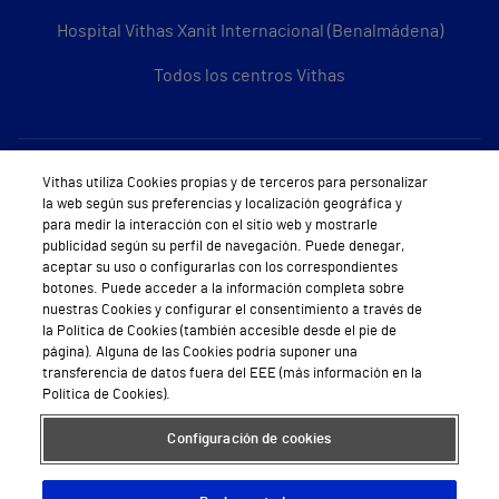
Hospital Vithas Xanit Internacional (Benalmádena)
Todos los centros Vithas
Sobre Vithas
Vithas utiliza Cookies propias y de terceros para personalizar
la web según sus preferencias y localización geográfica y
Quiénes somos
para medir la interacción con el sitio web y mostrarle
publicidad según su perfil de navegación. Puede denegar,
Trabajar en Vithas
aceptar su uso o configurarlas con los correspondientes
botones. Puede acceder a la información completa sobre
Teléfono Cita Médica
nuestras Cookies y configurar el consentimiento a través de
la Política de Cookies (también accesible desde el pie de
Teléfono Atención al Cliente
página). Alguna de las Cookies podría suponer una
transferencia de datos fuera del EEE (más información en la
Política de seguridad y salud en el trabajo
Política de Cookies).
Conoce a Supervita
Configuración de cookies