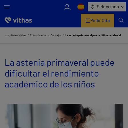
Selecciona
Pedir Cita
Nosotros
Hospitales Vithas
Comunicación
Consejos
La astenia primaveral puede dificultar el rendimiento académico de los niños
Centros
La astenia primaveral puede
Servicios de salud
dificultar el rendimiento
Equipo médico y asistencial
académico de los niños
Información útil
Comunicación