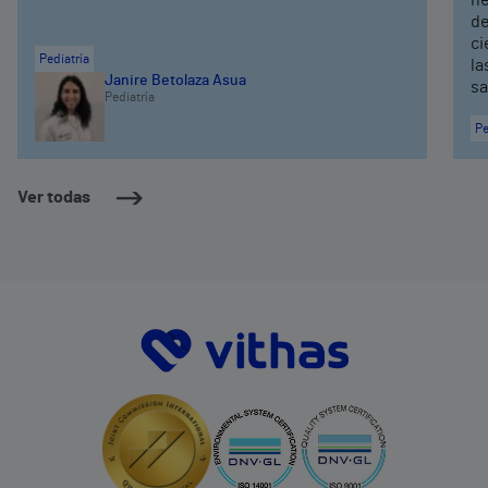
de
ci
Pediatría
la
Janire Betolaza Asua
sa
Pediatría
Pe
Ver todas