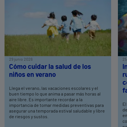
29 junio 2026
25
Cómo cuidar la salud de los
I
niños en verano
r
c
Llega el verano, las vacaciones escolares y el
f
buen tiempo lo que anima a pasar más horas al
aire libre. Es importante recordar a la
El
importancia de tomar medidas preventivas para
de
asegurar una temporada estival saludable y libre
em
de riesgos y sustos.
co
ne