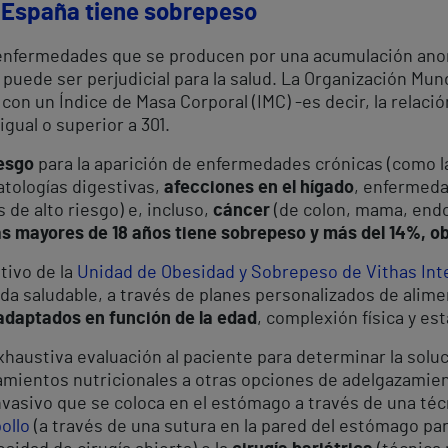
 España tiene sobrepeso
enfermedades que se producen por una acumulación anor
 puede ser perjudicial para la salud. La Organización Mun
n un Índice de Masa Corporal (IMC) -es decir, la relación e
igual o superior a 30
1
.
iesgo
para la aparición de enfermedades crónicas (como 
patologías digestivas,
afecciones en el hígado
, enfermeda
s de alto riesgo) e, incluso,
cáncer
(de colon, mama, endo
s mayores de 18 años tiene sobrepeso y más del 14%, o
etivo de la
Unidad de Obesidad y Sobrepeso de Vithas Int
vida saludable, a través de planes personalizados de alime
adaptados en función de la edad
, complexión física y es
 exhaustiva evaluación al paciente para determinar la solu
amientos nutricionales a otras opciones de adelgazamie
asivo que se coloca en el estómago a través de una téc
ollo
(a través de una sutura en la pared del estómago pa