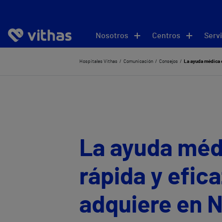
Nosotros
Centros
Servi
Hospitales Vithas
Comunicación
Consejos
La ayuda médica e
La ayuda méd
rápida y efic
adquiere en 