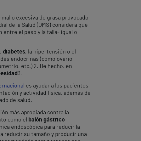
mal o excesiva de grasa provocado
dial de la Salud (OMS) considera que
ntre el peso y la talla- igual o
la
diabetes
, la hipertensión o el
des endocrinas (como ovario
metrio, etc.)
2
. De hecho, en
besidad
3
.
ernacional
es ayudar a los pacientes
ntación y actividad física, además de
tado de salud.
ción más apropiada contra la
nto como el
balón gástrico
nica endoscópica para reducir la
ra reducir su tamaño y producir una