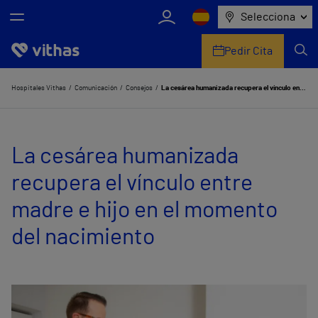
Selecciona
Pedir Cita
Nosotros
Hospitales Vithas
Comunicación
Consejos
La cesárea humanizada recupera el vínculo entre madre e hijo en el momento del nacimiento
Centros
La cesárea humanizada
Servicios de salud
recupera el vínculo entre
Equipo médico y asistencial
madre e hijo en el momento
Información útil
del nacimiento
Comunicación