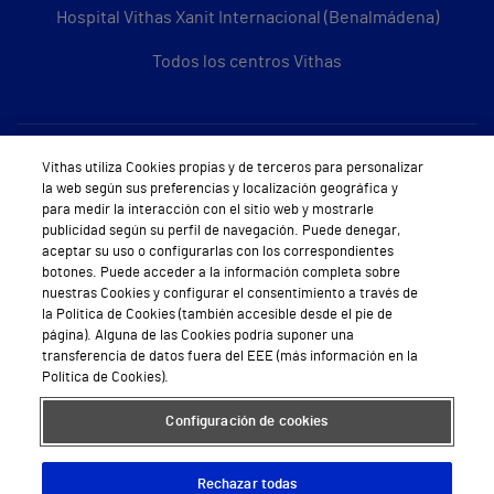
Hospital Vithas Xanit Internacional (Benalmádena)
Todos los centros Vithas
Sobre Vithas
Vithas utiliza Cookies propias y de terceros para personalizar
la web según sus preferencias y localización geográfica y
Quiénes somos
para medir la interacción con el sitio web y mostrarle
publicidad según su perfil de navegación. Puede denegar,
Trabajar en Vithas
aceptar su uso o configurarlas con los correspondientes
botones. Puede acceder a la información completa sobre
Teléfono Cita Médica
nuestras Cookies y configurar el consentimiento a través de
la Política de Cookies (también accesible desde el pie de
Teléfono Atención al Cliente
página). Alguna de las Cookies podría suponer una
transferencia de datos fuera del EEE (más información en la
Política de seguridad y salud en el trabajo
Política de Cookies).
Conoce a Supervita
Configuración de cookies
Rechazar todas