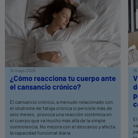
14 mayo 2026
18
¿Cómo reacciona tu cuerpo ante
V
el cansancio crónico?
d
p
El cansancio crónico, a menudo relacionado con
c
el síndrome de fatiga crónica si persiste más de
seis meses, provoca una reacción sistémica en
El
el cuerpo que va mucho más allá de la simple
va
somnolencia. No mejora con el descanso y afecta
pa
la capacidad funcional diaria
te