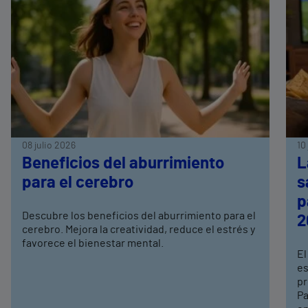
08 julio 2026
10
Beneficios del aburrimiento
L
para el cerebro
s
p
Descubre los beneficios del aburrimiento para el
2
cerebro. Mejora la creatividad, reduce el estrés y
favorece el bienestar mental.
El
es
pr
Pa