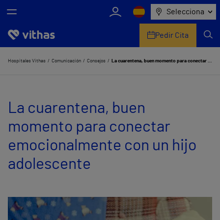
Selecciona
Pedir Cita
Nosotros
Hospitales Vithas
Comunicación
Consejos
La cuarentena, buen momento para conectar emocionalmente con un hijo adolescente
Centros
La cuarentena, buen
Servicios de salud
momento para conectar
Equipo médico y asistencial
emocionalmente con un hijo
Información útil
adolescente
Comunicación