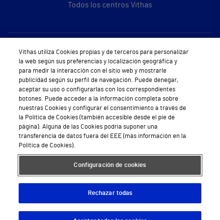
Todos los centros Vithas
Sobre Vithas
Vithas utiliza Cookies propias y de terceros para personalizar
la web según sus preferencias y localización geográfica y
Quiénes somos
para medir la interacción con el sitio web y mostrarle
publicidad según su perfil de navegación. Puede denegar,
Trabajar en Vithas
aceptar su uso o configurarlas con los correspondientes
botones. Puede acceder a la información completa sobre
Teléfono Cita Médica
nuestras Cookies y configurar el consentimiento a través de
la Política de Cookies (también accesible desde el pie de
Teléfono Atención al Cliente
página). Alguna de las Cookies podría suponer una
transferencia de datos fuera del EEE (más información en la
Política de seguridad y salud en el trabajo
Política de Cookies).
Conoce a Supervita
Configuración de cookies
Rechazar todas
Aviso Legal
Política de cookies
Política de privacidad
Mapa web
Protección de datos