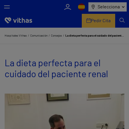
Selecciona
Pedir Cita
Nosotros
Hospitales Vithas
Comunicación
Consejos
La dieta perfecta para el cuidado del paciente renal
Centros
La dieta perfecta para el
Servicios de salud
cuidado del paciente renal
Equipo médico y asistencial
Información útil
Comunicación