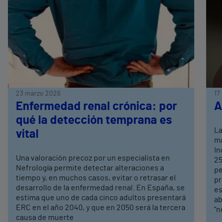
23 marzo 2026
17
Enfermedad renal crónica: por
A
qué la detección temprana es
La
vital
ma
In
Una valoración precoz por un especialista en
25
Nefrología permite detectar alteraciones a
pe
tiempo y, en muchos casos, evitar o retrasar el
pr
desarrollo de la enfermedad renal. En España, se
es
estima que uno de cada cinco adultos presentará
ab
ERC en el año 2040, y que en 2050 será la tercera
“n
causa de muerte