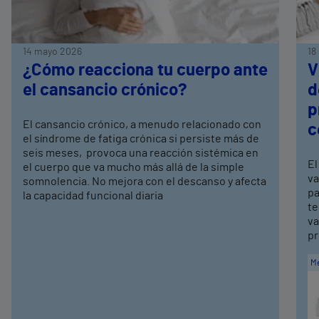
14 mayo 2026
18
¿Cómo reacciona tu cuerpo ante
V
el cansancio crónico?
d
p
El cansancio crónico, a menudo relacionado con
c
el síndrome de fatiga crónica si persiste más de
seis meses, provoca una reacción sistémica en
El
el cuerpo que va mucho más allá de la simple
va
somnolencia. No mejora con el descanso y afecta
pa
la capacidad funcional diaria
te
va
pr
Me