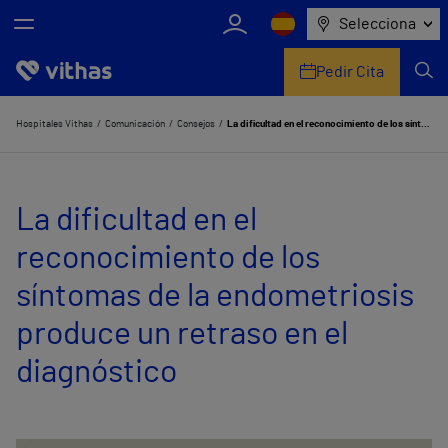
Selecciona
Pedir Cita
Nosotros
Hospitales Vithas
Comunicación
Consejos
La dificultad en el reconocimiento de los síntomas de la endometriosis produce un retraso en el diagnóstico
Centros
La dificultad en el
Servicios de salud
reconocimiento de los
Equipo médico y asistencial
síntomas de la endometriosis
Información útil
produce un retraso en el
Comunicación
diagnóstico