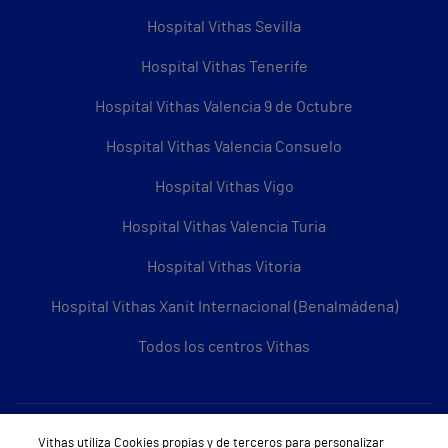
Hospital Vithas Sevilla
Hospital Vithas Tenerife
Hospital Vithas Valencia 9 de Octubre
Hospital Vithas Valencia Consuelo
Hospital Vithas Vigo
Hospital Vithas Valencia Turia
Hospital Vithas Vitoria
Hospital Vithas Xanit Internacional (Benalmádena)
Todos los centros Vithas
Sobre Vithas
Vithas utiliza Cookies propias y de terceros para personalizar